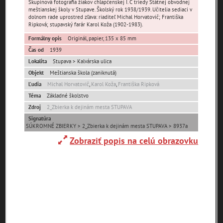
čas
Skupinová fotografia žiakov chlapčenskej I. C triedy Štátnej obvodnej
meštianskej školy v Stupave. Školský rok 1938/1939. Učitelia sediaci v
dolnom rade uprostred zľava: riaditeľ Michal Horvatovič; Františka
Ripková; stupavský farár Karol Koža (1902-1983).
Formálny opis
Originál, papier, 135 x 85 mm
Čas od
1939
Lokalita
Stupava > Kalvárska ulica
Mestské časti
Objekt
Meštianska škola (zaniknutá)
Ľudia
Michal Horvatovič
,
Karol Koža
,
Františka Ripková
Mást
Stupava (pôvodná)
Téma
Základné školstvo
Zdroj
2_Zbierka k dejinám mesta STUPAVA
Signatúra
Ulice (podľa abecedy)
SÚKROMNÉ ZBIERKY > 2_Zbierka k dejinám mesta STUPAVA > 8937a
Zobraziť popis na celú obrazovku
0-
A
B
C
D
E
F
G
H
I
J
K
9
L
M
N
O
P
R
S
T
U
V
W
X
Y
Z
Nenašli sa žiadne miesta.