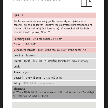
čas
Opis
Pohľad na pamätník venovaný padlým sovietskym vojakom, ktorí
zahynuli pri oslobodzovaní Stupavy. Vedľa pamätník umiestneného na
Hlavnej ulici je viditeľný ľahký pechotný mínomet. Pohľadnica bola
adresovaná do Spišskej Novej Vsi.
Mestské časti
Formálny opis
Originál, papier, 9 x 14 cm
Mást
Stupava (pôvodná)
Čas od
13.04.1972
Všeobecná lokalita
Bratislavská stolica>Bratislavská župa>BSK
Lokalita
Stupava
Ulice (podľa abecedy)
Objekt
PAMÄTNÍKY, SOCHY, FONTÁNY, Pamätníky, sochy a fontány
Ľudia
0-
A
B
C
D
E
F
G
H
I
J
K
Téma
Vojny
9
Udalosti
1939 až 1945 – 2. svetová vojna
L
M
N
O
P
R
S
T
U
V
W
X
Zdroj
SNM-HM: Historické múzeum
Y
Z
Signatúra
MÚZEÁ > SNM-HM: Historické múzeum > Historické vedy > 1. Fond dejín
Nenašli sa žiadne miesta.
20. storočia > Stupava-H 60598