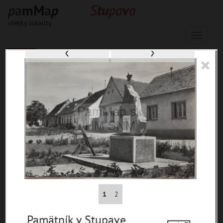
p
a
m
M
a
p
S
t
u
p
a
v
a
všetky lokality
Menu
‹
›
×
164 inventárnych jednotiek, 737
digitálnych záberov
materiály
miesta
témy
udalosti
ľudia
zdroje
1
2
pamiatky
Pamätník v Stupave