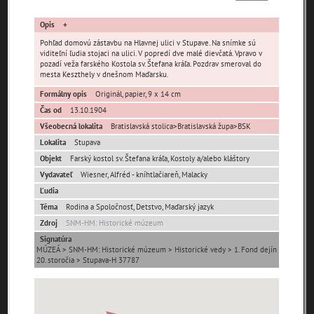
čas
Opis
Pohľad domovú zástavbu na Hlavnej ulici v Stupave. Na snímke sú
viditeľní ľudia stojaci na ulici. V popredí dve malé dievčatá. Vpravo v
pozadí veža farského Kostola sv. Štefana kráľa. Pozdrav smeroval do
mesta Keszthely v dnešnom Maďarsku.
Formálny opis
Originál, papier, 9 x 14 cm
Mestské časti
Čas od
13.10.1904
Všeobecná lokalita
Bratislavská stolica>Bratislavská župa>BSK
Mást
Stupava (pôvodná)
Lokalita
Stupava
Objekt
Farský kostol sv. Štefana kráľa, Kostoly a/alebo kláštory
Ulice (podľa abecedy)
Vydavateľ
Wiesner, Alfréd - kníhtlačiareň, Malacky
Ľudia
0-
Téma
Rodina a Spoločnosť, Detstvo, Maďarský jazyk
A
B
C
D
E
F
G
H
I
J
K
9
Zdroj
SNM-HM: Historické múzeum
L
M
N
O
P
R
S
T
U
V
W
X
Signatúra
MÚZEÁ > SNM-HM: Historické múzeum > Historické vedy > 1. Fond dejín
Y
Z
20. storočia > Stupava-H 37787
Nenašli sa žiadne miesta.