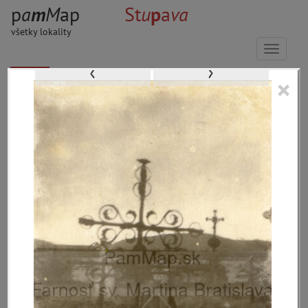
p
a
m
M
ap
St
u
p
a
v
a
všetky lokality
Menu
‹
›
×
164 inventárnych jednotiek, 737
digitálnych záberov
materiály
miesta
témy
udalosti
ľudia
zdroje
pamiatky