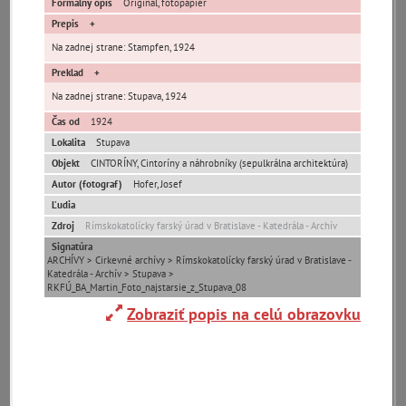
Formálny opis
Originál, fotopapier
Prepis
Na zadnej strane: Stampfen, 1924
Preklad
Na zadnej strane: Stupava, 1924
pam
map
Čas od
1924
Lokalita
Stupava
Objekt
CINTORÍNY, Cintoríny a náhrobníky (sepulkrálna architektúra)
zoradiť podľa
Autor (fotograf)
Hofer, Josef
Ľudia
Zdroj
Rímskokatolícky farský úrad v Bratislave - Katedrála - Archív
Signatúra
ARCHÍVY > Cirkevné archívy > Rímskokatolícky farský úrad v Bratislave -
Katedrála - Archív > Stupava >
RKFÚ_BA_Martin_Foto_najstarsie_z_Stupava_08
Zobraziť popis na celú obrazovku
Cintorín v
Laurin a
La
Stupave
Klement
Kl