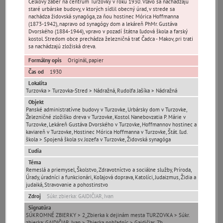
čas
Celkový záber na centrum Turzovky v roku 1930. Vľavo sa nachádzajú
staré urbárske budovy, v ktorých sídlil obecný úrad, v strede sa
nachádza židovská synagóga, za ňou hostinec Mórica Hoffmanna
(1873-1942), napravo od synagógy dom a lekáreň PhMr. Gustáva
Dvorského (1884-1944), vpravo v pozadí štátna ľudová škola a farský
kostol. Stredom obce prechádza železničná trať Čadca - Makov, pri trati
sa nachádzajú zložiská dreva.
Formálny opis
Originál, papier
Mestské časti
Čas od
1930
Lokalita
Turzovka-Stred
Hlinené
Predmier
Turzovka > Turzovka-Stred > Nádražná, Rudolfa Jašíka > Nádražná
Objekt
Vyšný Koniec
Závodie
Panské administratívne budovy v Turzovke, Urbársky dom v Turzovke,
Železničné zložiško dreva v Turzovke, Kostol Nanebovzatia P. Márie v
Turzovke, Lekáreň Gustáva Dvorského v Turzovke, Hoffmannov hostinec a
kaviareň v Turzovke, Hostinec Mórica Hoffmanna v Turzovke, Štát. ľud.
Ulice (podľa abecedy)
škola > Spojená škola sv. Jozefa v Turzovke, Židovská synagóga
Ľudia
0-
A
B
C
D
E
F
G
H
I
J
K
Téma
9
Remeslá a priemysel, Školstvo, Zdravotníctvo a sociálne služby, Príroda,
Úrady, úradníci a funkcionári, Koľajová doprava, Katolíci, Judaizmus, Židia a
L
M
N
O
P
R
S
T
U
V
W
X
judaiká, Stravovanie a pohostinstvo
Y
Z
Zdroj
Súkr. zbierka: GAJDIČIAR, Ivan
Signatúra
Nenašli sa žiadne miesta.
SÚKROMNÉ ZBIERKY > 2_Zbierka k dejinám mesta TURZOVKA > Súkr.
zbierka: GAJDIČIAR, Ivan > Zbierka pohľadníc > Gajdičiar_Zb