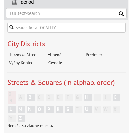
period
City Districts
Turzovka-Stred
Hlinené
Predmier
Vyšný Koniec
Závodie
Streets & Squares (in alphab. order)
0-
A
B
C
D
E
F
G
H
I
J
K
9
L
M
N
O
P
R
S
T
U
V
W
X
Y
Z
Nenašli sa žiadne miesta.