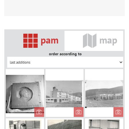
pam
map
order according to
Pamätná
Bytové
Sta
tabuľa
domy na
Tu