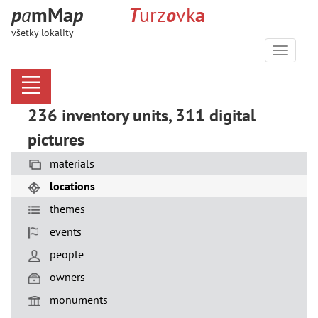
p
a
m
M
a
p
T
urz
o
vk
a
všetky lokality
Menu
236 inventory units, 311 digital
pictures
materials
locations
themes
events
people
owners
monuments