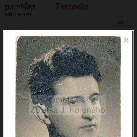
p
a
m
M
a
p
T
u
r
z
o
v
k
a
všetky lokality
Menu
×
236 inventárnych jednotiek, 311
digitálnych záberov
materiály
miesta
témy
udalosti
ľudia
zdroje
pamiatky