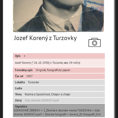
čas
Jozef Korený z Turzovky
Mestské časti
Turzovka-Stred
Hlinené
Predmier
Vyšný Koniec
Závodie
Opis
Jozef Korený (* 26. 10. 1938) z Turzovky ako 19-ročný.
Formálny opis
Originál, fotografický papier.
Ulice (podľa abecedy)
Čas od
1957
0-
Lokalita
Turzovka
A
B
C
D
E
F
G
H
I
J
K
9
Ľudia
Téma
Rodina a Spoločnosť, Chlapci a chlapi
L
M
N
O
P
R
S
T
U
V
W
X
Zdroj
Súkr. zbierka: KORENÝ, Jozef
Y
Z
Signatúra
SÚKROMNÉ ZBIERKY > 2_Zbierka k dejinám mesta TURZOVKA > Súkr.
Nenašli sa žiadne miesta.
zbierka: KORENÝ, Jozef > Zbierka fotografií > Korený_Zb fotografií_014