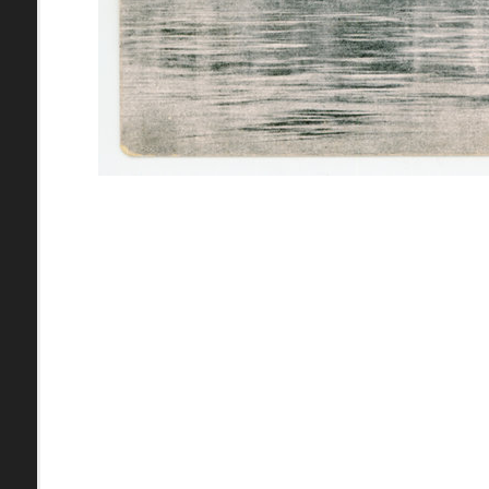
pamiatky
Abaújszántó (HU) (2)
čas
Adidovce(1)
Antivari (AL)(1)
ARGENTÍNA (1)
Atény (GR)(5)
pam