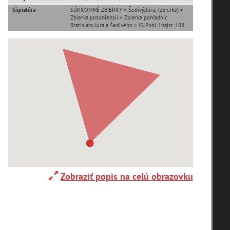
Signatúra
SÚKROMNÉ ZBIERKY > Šedivý, Juraj (zbierka) >
Zbierka posoniensií > Zbierka pohľadníc
Adelboden (CH) (1)
Bratislavy Juraja Šedivého > JS_Pohl_1najst_108
Alpy(2)
Ardanovce(2)
Aschaffenburg (DE)(4)
Zobraziť popis na celú obrazovku
zoradiť podľa