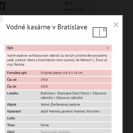
SK
|
EN
|
DE
|
HU
powered by
ui42
×
Vodné kasárne v Bratislave
 6844 encykl. hesiel
Opis
Vodné kasárne na Rázusovom nábreží, ku ktorým prilieha Benyovszkého
palác (celkom vľavo) a Esterházyho dom (vpravo). Na Námestí Ľ. Štúra už
stojí Reduta.
Formálny opis
Originál, papier, cca. 9 x 14 cm
sta Banská Bystrica
Čas od
1914
Čas do
1918
ta Stupava
Lokalita
Bratislava > Bratislava-Staré Mesto > Rázusovo
nábrežie > Rázusovo nábrežie
Objekt
Vodné (Štefánikove) kasárne
Vydavateľ
Adolf Mamma, genannt Manhart, München
Ľudia
Téma
Dunaj
T
U
V
W
X
Y
Z
Zdroj
Šedivý, Juraj (zbierka)