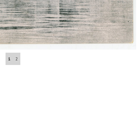
Abrahám(3)
Albena (BG) .(10)
Antol(1)
1
2
Aš (CZ)(1)
Avignon (FR)(2)
map