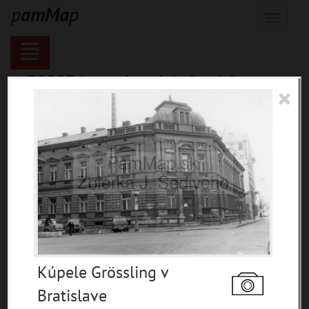
p
a
m
M
a
p
Menu
70287 inventárnych jednotiek,
×
116137 digitálnych záberov, 6844
encykl. hesiel
materiály
miesta
témy
udalosti
ľudia
zdroje
Kúpele Grössling v
pamiatky
Bratislave
čas