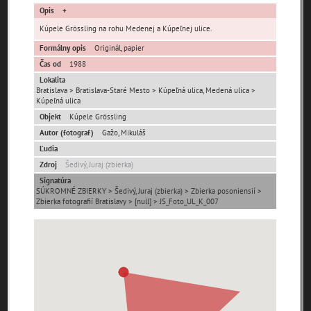
Opis
Kúpele Grössling na rohu Medenej a Kúpeľnej ulice.
Formálny opis
Originál, papier
Čas od
1988
Lokalita
Bratislava > Bratislava-Staré Mesto > Kúpeľná ulica, Medená ulica >
Pamäť mesta Bratislava
Kúpeľná ulica
Objekt
Kúpele Grössling
Pamäť mesta Košice
Autor (fotograf)
Gažo, Mikuláš
Ľudia
Pamäť mesta Banská Bystrica
Zdroj
Šedivý, Juraj (zbierka)
Signatúra
Pamäť mesta Turzovka
SÚKROMNÉ ZBIERKY > Šedivý, Juraj (zbierka) > Zbierka posoniensií >
Zbierka fotografií Bratislavy > [null] > JS_Foto_UL_K_007
Pamäť obce Lozorno
Pamäť mesta Stupava
Iné lokality