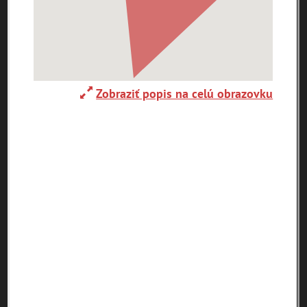
0-
9
A
B
C
D
E
F
G
H
I
J
K
L
M
N
O
P
R
Zobraziť popis na celú obrazovku
S
T
U
V
W
X
Y
Z
Abaújszántó (HU)
Adelboden (CH)
Abrahám(3)
(2)
(1)
Adidovce(1)
Albena (BG) .(10)
Alpy(2)
Antivari (AL)(1)
Antol(1)
Ardanovce(2)
Aschaffenburg
ARGENTÍNA (1)
Aš (CZ)(1)
(DE)(4)