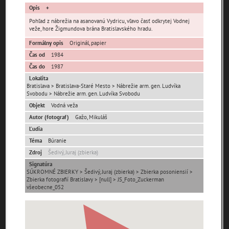
Opis
Pohľad z nábrežia na asanovanú Vydricu, vľavo časť odkrytej Vodnej
veže, hore Žigmundova brána Bratislavského hradu.
Formálny opis
Originál, papier
Čas od
1984
Čas do
1987
Pamäť mesta Bratislava
Lokalita
Bratislava > Bratislava-Staré Mesto > Nábrežie arm. gen. Ludvíka
Pamäť mesta Košice
Svobodu > Nábrežie arm. gen. Ludvíka Svobodu
Objekt
Vodná veža
Pamäť mesta Banská Bystrica
Autor (fotograf)
Gažo, Mikuláš
Ľudia
Pamäť mesta Turzovka
Téma
Búranie
Zdroj
Šedivý, Juraj (zbierka)
Pamäť obce Lozorno
Signatúra
SÚKROMNÉ ZBIERKY > Šedivý, Juraj (zbierka) > Zbierka posoniensií >
Zbierka fotografií Bratislavy > [null] > JS_Foto_Zuckerman
všeobecne_052
Pamäť mesta Stupava
Iné lokality