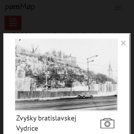
p
a
m
M
a
p
Menu
70281 inventárnych jednotiek,
×
116121 digitálnych záberov, 6850
encykl. hesiel
materiály
miesta
témy
udalosti
ľudia
zdroje
Zvyšky bratislavskej
pamiatky
Vydrice
čas