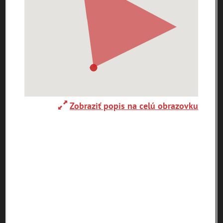
0-
9
A
B
C
D
E
F
G
H
I
J
K
L
M
N
O
P
R
S
T
U
V
W
X
Y
Z
Zobraziť popis na celú obrazovku
Abaújszántó (HU)
Adelboden (CH)
Abrahám(3)
(2)
(1)
Adidovce(1)
Albena (BG) .(10)
Alpy(2)
Antivari (AL)(1)
Antol(1)
Ardanovce(2)
Aschaffenburg
ARGENTÍNA (1)
Aš (CZ)(1)
(DE)(4)