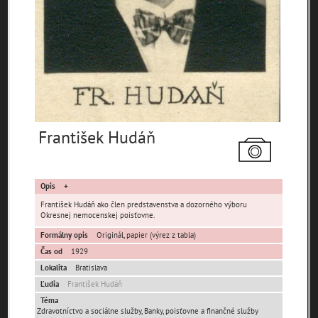
Pamäť mesta Bratislava
Pamäť mesta Košice
František Hudáň
Pamäť mesta Banská Bystrica
Opis
Pamäť mesta Turzovka
František Hudáň ako člen predstavenstva a dozorného výboru
Okresnej nemocenskej poisťovne.
Pamäť obce Lozorno
Formálny opis
Originál, papier (výrez z tabla)
Čas od
1929
Pamäť mesta Stupava
Lokalita
Bratislava
Ľudia
František Hudáň
Téma
Zdravotníctvo a sociálne služby, Banky, poisťovne a finančné služby
Iné lokality