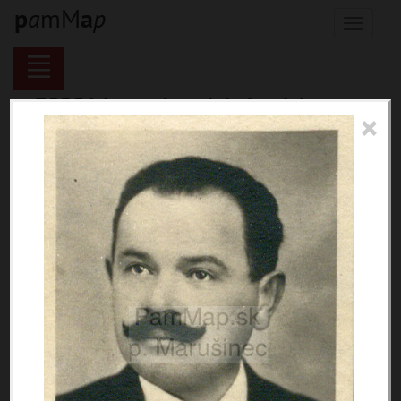
p
a
mM
a
p
Menu
70281 inventárnych jednotiek,
×
116121 digitálnych záberov, 6850
encykl. hesiel
materiály
miesta
témy
udalosti
ľudia
zdroje
pamiatky
čas