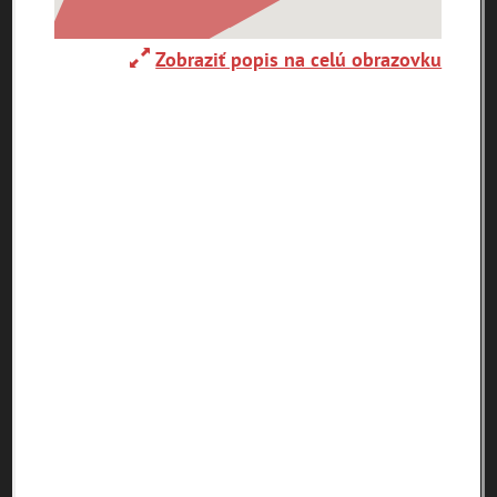
0-
Zobraziť popis na celú obrazovku
9
A
B
C
D
E
F
G
H
I
J
K
L
M
N
O
P
R
S
T
U
V
W
X
Y
Z
Abaújszántó (HU)
Adelboden (CH)
Abrahám(3)
(2)
(1)
Adidovce(1)
Albena (BG) .(10)
Alpy(2)
Antivari (AL)(1)
Antol(1)
Ardanovce(2)
Aschaffenburg
ARGENTÍNA (1)
Aš (CZ)(1)
(DE)(4)