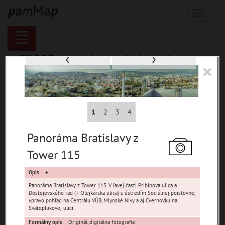
p
a
m
Ma
p
Menu
‹
›
70287 inventárnych jednotiek,
×
116137 digitálnych záberov, 6844
encykl. hesiel
materiály
1
2
3
4
miesta
Panoráma Bratislavy z
témy
Tower 115
udalosti
Opis
ľudia
Panoráma Bratislavy z Tower 115. V ľavej časti Pribinova ulica a
zdroje
Dostojevského rad (+ Olejkárska ulica) s ústredím Sociálnej poisťovne,
vpravo pohľad na Centrálu VÚB, Mlynské Nivy a aj Cvernovku na
pamiatky
Svätoplukovej ulici.
čas
Formálny opis
Originál, digitálna fotografia