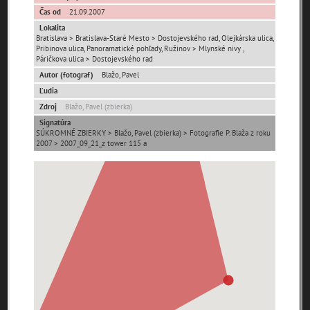
Čas od
21.09.2007
Lokalita
Bratislava > Bratislava-Staré Mesto > Dostojevského rad, Olejkárska ulica,
Pribinova ulica, Panoramatické pohľady, Ružinov > Mlynské nivy ,
Páričkova ulica > Dostojevského rad
Autor (fotograf)
Blažo, Pavel
Ľudia
Pamäť mesta Bratislava
Zdroj
Blažo, Pavel (zbierka)
Signatúra
Pamäť mesta Košice
SÚKROMNÉ ZBIERKY > Blažo, Pavel (zbierka) > Fotografie P. Blaža z roku
2007 > 2007_09_21_z tower 115 a
Pamäť mesta Banská Bystrica
Pamäť mesta Turzovka
Pamäť obce Lozorno
Pamäť mesta Stupava
Iné lokality