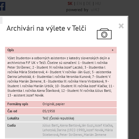
SK
|
EN
|
DE
|
HU
powered by
ui42
×
Archivári na výlete v Telči
 6848 encykl. hesiel
Opis
Výlet študentov a odborných asistentov z katedry slovenských dejín a
archívnictva FiF UK v Telči. Číselne sú označení: 1 - študent I. ročníka
Peter Stríženec; 2 - študent IV. ročníka Jozef Laczkó; 3 - študentka I.
ročníka Mária Stieberová; 4 - študent V. ročníka - Ján Guzi; 5 - asistentka
Darina Lehotská; 6 - študentka I. ročníka Veronika Kunová; 7 - študent V.
sta Banská Bystrica
ročníka Marián Zemene; 8. - študentka III. ročníka Viera Virdzeková; 9 -
študent I. ročníka Marián Urblík; 10 - študent III. ročníka Jozef Klačka; 11 -
študentka I. ročníka Alena Šťavíková; 12 - študent IV. ročníka Július Bartl;
ta Stupava
13 - asistent Jozef Novák.
Formálny opis
Originál, papier
Čas od
05/1958
Lokalita
Telč (Česká republika)
Ľudia
Július Bartl
,
Alena Bartlová
,
Ján Guzi
,
Jozef Klačka
,
Lehotská, Darina (1922-1990)
,
Jozef Novák
,
Mária
T
U
V
W
X
Y
Z
Stieberová
,
Peter Stríženec
,
Marián Zemene