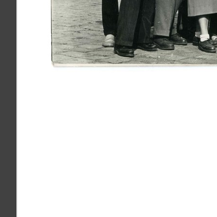
pamiatky
Abaújszántó (HU) (2)
čas
Adidovce(1)
Antivari (AL)(1)
ARGENTÍNA (1)
Atény (GR)(5)
pam