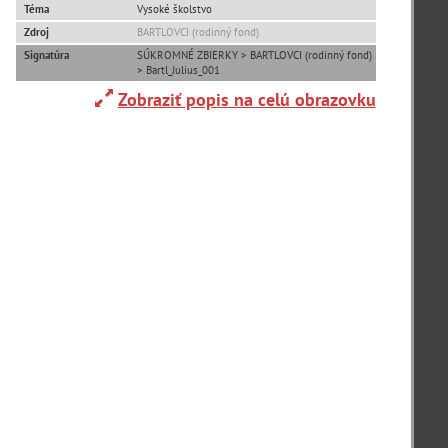
Téma
Vysoké školstvo
Zdroj
BARTLOVCI (rodinný fond)
Adelboden (CH) (1)
Signatúra
SÚKROMNÉ ZBIERKY > BARTLOVCI (rodinný fond)
> Bartl_Julius_001
Zobraziť popis na celú obrazovku
Alpy(2)
Ardanovce(2)
Aschaffenburg (DE)(4)
zoradiť podľa