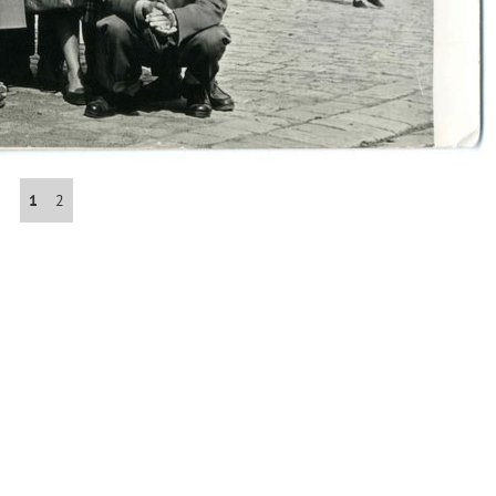
Abrahám(3)
Albena (BG) .(10)
Antol(1)
1
2
Aš (CZ)(1)
Avignon (FR)(2)
map