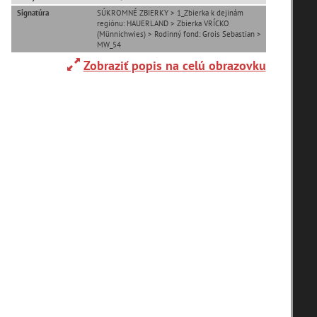
Signatúra
SÚKROMNÉ ZBIERKY > 1_Zbierka k dejinám
regiónu: HAUERLAND > Zbierka VRÍCKO
Adelboden (CH) (1)
(Münnichwies) > Rodinný fond: Grois Sebastian >
MW_54
Zobraziť popis na celú obrazovku
Alpy(2)
Ardanovce(2)
Aschaffenburg (DE)(4)
zoradiť podľa