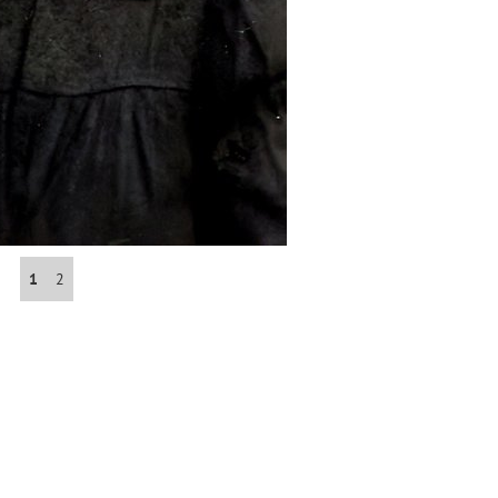
Abrahám(3)
Albena (BG) .(10)
Antol(1)
Aš (CZ)(1)
1
2
Avignon (FR)(2)
map