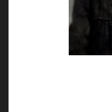
pamiatky
Abaújszántó (HU) (2)
čas
Adidovce(1)
Antivari (AL)(1)
ARGENTÍNA (1)
Atény (GR)(5)
pam