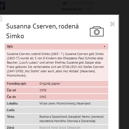
SK
|
EN
|
DE
|
HU
powered by
ui42
×
Susanna Cserven, rodená
Simko
 6845 encykl. hesiel
Opis
Susanna Cserven, rodená Simko (1863 - ? ). Susanna Cserven geb. Simko
(1863-??) wurde als 3. von 8 Kindern des Ehepaares Paul Schimko alias
Baucher „Lusch Lukacs“ und seiner Ehefrau Susanna geb. Gaspar alias
Franz geboren. Sie verheiratete sich am 07.06.1915 mit Stefan Cserven
(1847-1930) „Hul Stefel“ oder auch „altes Hul Vettala“. (Hauerland,
sta Banská Bystrica
Münnichwies)
Formálny opis
Originál, papier
ta Stupava
Čas od
1938
Čas do
1942
Lokalita
Vrícko (nem. Münnichwies)
,
Hauerland
Ľudia
Téma
Rodina a Spoločnosť, Karpatskí Nemci (nemeckí
obyvatelia Horného Uhorska a Slovenska)
T
U
V
W
X
Y
Z
Zdroj
Rodinný fond: Grois Sebastian