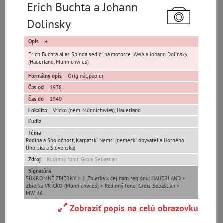
Erich Buchta a Johann
Dolinsky
Opis
Erich Buchta alias Spinda sedící na motorce JAWA a Johann Dolinsky.
(Hauerland, Münnichwies)
Pamäť mesta Bratislava
Formálny opis
Originál, papier
Čas od
1938
Pamäť mesta Košice
Čas do
1940
Lokalita
Vrícko (nem. Münnichwies)
,
Hauerland
Pamäť mesta Banská Bystrica
Ľudia
Téma
Pamäť mesta Turzovka
Rodina a Spoločnosť, Karpatskí Nemci (nemeckí obyvatelia Horného
Uhorska a Slovenska)
Zdroj
Rodinný fond: Grois Sebastian
Pamäť obce Lozorno
Signatúra
SÚKROMNÉ ZBIERKY > 1_Zbierka k dejinám regiónu: HAUERLAND >
Pamäť mesta Stupava
Zbierka VRÍCKO (Münnichwies) > Rodinný fond: Grois Sebastian >
MW_46
Zobraziť popis na celú obrazovku
Iné lokality