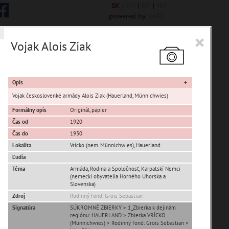
SK
|
EN
|
DE
|
HU
powered by
ui42
×
Vojak Alois Ziak
 6850 encykl. hesiel
Opis
Vojak českoslovenké armády Alois Ziak (Hauerland, Münnichwies)
Formálny opis
Originál, papier
Čas od
1920
sta Banská Bystrica
Čas do
1930
Lokalita
Vrícko (nem. Münnichwies)
,
Hauerland
ta Stupava
Ľudia
Téma
Armáda, Rodina a Spoločnosť, Karpatskí Nemci
(nemeckí obyvatelia Horného Uhorska a
Slovenska)
Zdroj
Rodinný fond: Grois Sebastian
Signatúra
SÚKROMNÉ ZBIERKY > 1_Zbierka k dejinám
regiónu: HAUERLAND > Zbierka VRÍCKO
T
U
V
W
X
Y
Z
(Münnichwies) > Rodinný fond: Grois Sebastian >