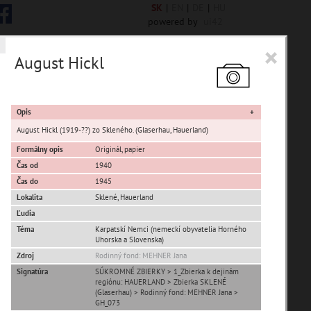
SK
|
EN
|
DE
|
HU
powered by
ui42
×
August Hickl
 6844 encykl. hesiel
Opis
August Hickl (1919-??) zo Skleného. (Glaserhau, Hauerland)
Formálny opis
Originál, papier
Čas od
1940
sta Banská Bystrica
Čas do
1945
Lokalita
Sklené
,
Hauerland
ta Stupava
Ľudia
Téma
Karpatskí Nemci (nemeckí obyvatelia Horného
Uhorska a Slovenska)
Zdroj
Rodinný fond: MEHNER Jana
Signatúra
SÚKROMNÉ ZBIERKY > 1_Zbierka k dejinám
regiónu: HAUERLAND > Zbierka SKLENÉ
(Glaserhau) > Rodinný fond: MEHNER Jana >
T
U
V
W
X
Y
Z
GH_073