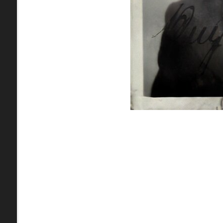
pamiatky
Abaújszántó (HU) (2)
čas
Adidovce(1)
Antivari (AL)(1)
ARGENTÍNA (1)
Atény (GR)(5)
pam