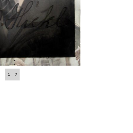
Abrahám(3)
Albena (BG) .(10)
Antol(1)
Aš (CZ)(1)
1
2
Avignon (FR)(2)
map