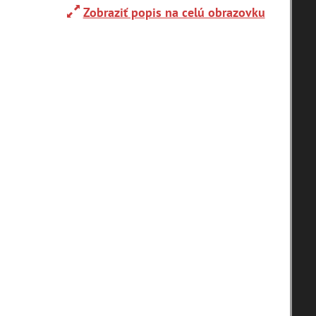
Zobraziť popis na celú obrazovku
Adelboden (CH) (1)
Alpy(2)
Ardanovce(2)
Aschaffenburg (DE)(4)
zoradiť podľa