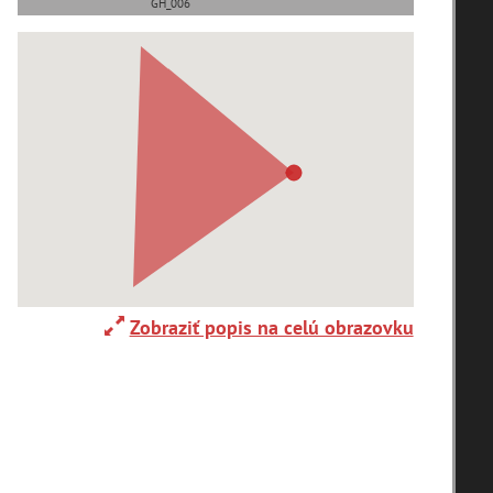
GH_006
Adelboden (CH) (1)
Alpy(2)
Ardanovce(2)
Aschaffenburg (DE)(4)
Zobraziť popis na celú obrazovku
zoradiť podľa