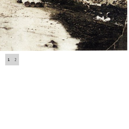
Abrahám(3)
Albena (BG) .(10)
Antol(1)
Aš (CZ)(1)
1
2
Avignon (FR)(2)
map