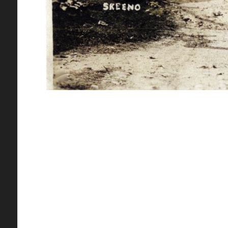
pamiatky
Abaújszántó (HU) (2)
čas
Adidovce(1)
Antivari (AL)(1)
ARGENTÍNA (1)
Atény (GR)(5)
pam