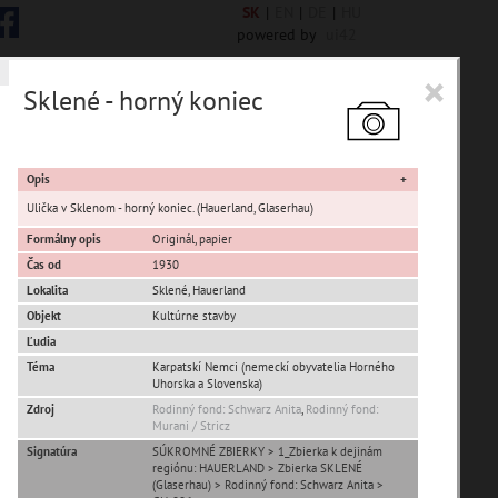
SK
|
EN
|
DE
|
HU
powered by
ui42
×
Sklené - horný koniec
 6844 encykl. hesiel
Opis
Ulička v Sklenom - horný koniec. (Hauerland, Glaserhau)
Formálny opis
Originál, papier
Čas od
1930
sta Banská Bystrica
Lokalita
Sklené
,
Hauerland
Objekt
Kultúrne stavby
ta Stupava
Ľudia
Téma
Karpatskí Nemci (nemeckí obyvatelia Horného
Uhorska a Slovenska)
Zdroj
Rodinný fond: Schwarz Anita
,
Rodinný fond:
Murani / Stricz
Signatúra
SÚKROMNÉ ZBIERKY > 1_Zbierka k dejinám
regiónu: HAUERLAND > Zbierka SKLENÉ
T
U
V
W
X
Y
Z
(Glaserhau) > Rodinný fond: Schwarz Anita >