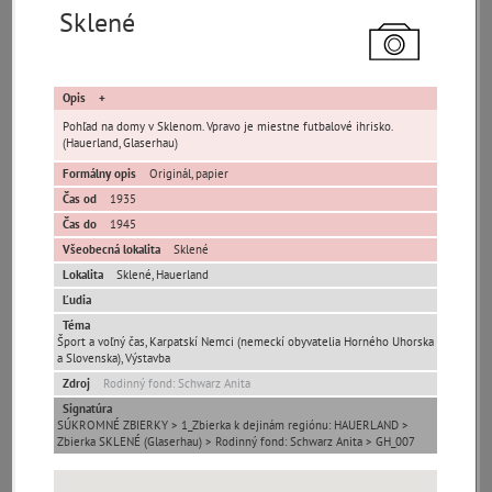
Sklené
Opis
Pohľad na domy v Sklenom. Vpravo je miestne futbalové ihrisko.
(Hauerland, Glaserhau)
Pamäť mesta Bratislava
Formálny opis
Originál, papier
Pamäť mesta Košice
Čas od
1935
Čas do
1945
Všeobecná lokalita
Sklené
Pamäť mesta Banská Bystrica
Lokalita
Sklené
,
Hauerland
Ľudia
Pamäť mesta Turzovka
Téma
Šport a voľný čas, Karpatskí Nemci (nemeckí obyvatelia Horného Uhorska
Pamäť obce Lozorno
a Slovenska), Výstavba
Zdroj
Rodinný fond: Schwarz Anita
Pamäť mesta Stupava
Signatúra
SÚKROMNÉ ZBIERKY > 1_Zbierka k dejinám regiónu: HAUERLAND >
Zbierka SKLENÉ (Glaserhau) > Rodinný fond: Schwarz Anita > GH_007
Iné lokality