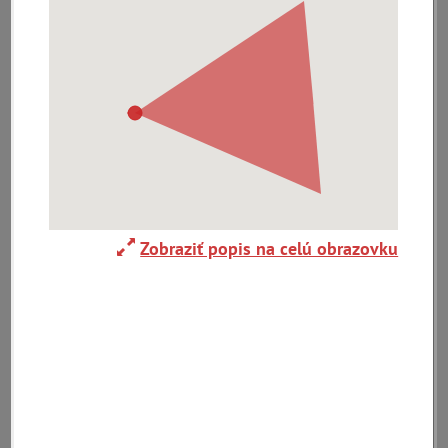
0-
9
A
B
C
D
E
F
G
H
I
J
K
L
M
N
O
P
R
S
T
U
V
W
X
Y
Z
Abaújszántó (HU)
Adelboden (CH)
Abrahám(3)
Zobraziť popis na celú obrazovku
(2)
(1)
Adidovce(1)
Albena (BG) .(10)
Alpy(2)
Antivari (AL)(1)
Antol(1)
Ardanovce(2)
Aschaffenburg
ARGENTÍNA (1)
Aš (CZ)(1)
(DE)(4)