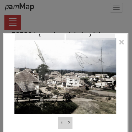
p
a
m
M
a
p
Menu
‹
›
70328 inventárnych jednotiek,
×
116168 digitálnych záberov, 6854
encykl. hesiel
materiály
miesta
témy
udalosti
ľudia
zdroje
pamiatky
1
2
čas