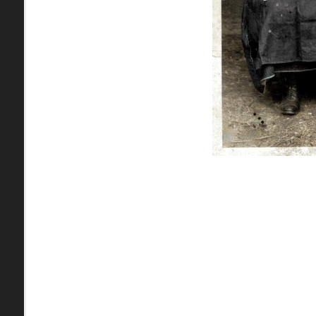
pamiatky
Abaújszántó (HU) (2)
čas
Adidovce(1)
Antivari (AL)(1)
ARGENTÍNA (1)
Atény (GR)(5)
pam