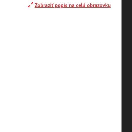
Zobraziť popis na celú obrazovku
Adelboden (CH) (1)
Alpy(2)
Ardanovce(2)
Aschaffenburg (DE)(4)
zoradiť podľa