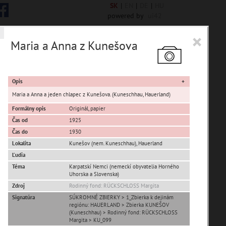
SK
|
EN
|
DE
|
HU
powered by
ui42
×
Maria a Anna z Kunešova
 6844 encykl. hesiel
Opis
Maria a Anna a jeden chlapec z Kunešova. (Kuneschhau, Hauerland)
Formálny opis
Originál, papier
Čas od
1925
sta Banská Bystrica
Čas do
1930
Lokalita
Kunešov (nem. Kuneschhau)
,
Hauerland
ta Stupava
Ľudia
Téma
Karpatskí Nemci (nemeckí obyvatelia Horného
Uhorska a Slovenska)
Zdroj
Rodinný fond: RÜCKSCHLOSS Margita
Signatúra
SÚKROMNÉ ZBIERKY > 1_Zbierka k dejinám
regiónu: HAUERLAND > Zbierka KUNEŠOV
(Kuneschhau) > Rodinný fond: RÜCKSCHLOSS
T
U
V
W
X
Y
Z
Margita > KU_099