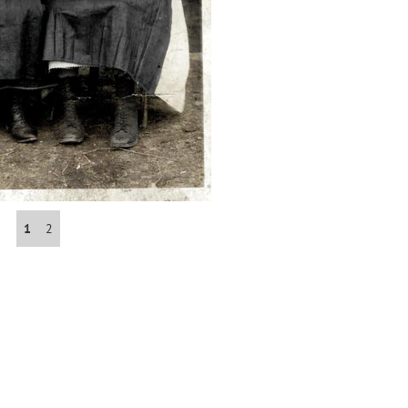
Abrahám(3)
Albena (BG) .(10)
Antol(1)
Aš (CZ)(1)
1
2
Avignon (FR)(2)
map