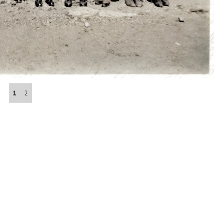
Abrahám(3)
Albena (BG) .(10)
Antol(1)
1
2
Aš (CZ)(1)
Avignon (FR)(2)
map