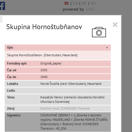
SK
|
EN
|
DE
|
HU
powered by
ui42
×
Skupina Hornoštubňanov
 6844 encykl. hesiel
Opis
Skupina Hornoštubňanov. (Oberstuben, Hauerland)
Formálny opis
Originál, papier
Čas od
1935
sta Banská Bystrica
Čas do
1940
Lokalita
Horná Štubňa (nem. Oberstuben)
,
Hauerland
ta Stupava
Ľudia
Téma
Karpatskí Nemci (nemeckí obyvatelia Horného
Uhorska a Slovenska)
Zdroj
Rodinný fond: SCHNEIDER Theresia
Signatúra
SÚKROMNÉ ZBIERKY > 1_Zbierka k dejinám
regiónu: HAUERLAND > Zbierka HORNÁ ŠTUBŇA
(Oberstuben) > Rodinný fond: SCHNEIDER
T
U
V
W
X
Y
Z
Theresia > HS_836