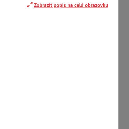
Zobraziť popis na celú obrazovku
Adelboden (CH) (1)
Alpy(2)
Ardanovce(2)
Aschaffenburg (DE)(4)
zoradiť podľa