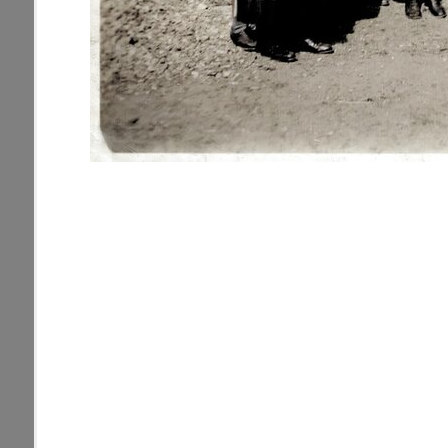
pamiatky
Abaújszántó (HU) (2)
čas
Adidovce(1)
Antivari (AL)(1)
ARGENTÍNA (1)
Atény (GR)(5)
pam