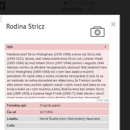
SK
|
EN
|
DE
|
HU
powered by
ui42
×
Rodina Stricz
 6844 encykl. hesiel
Opis
Manželia Josef Stricz Wiebigfranz (1930-1998) a Anna rod. Stricz Jokl
(1930-2022). Vpredu sedí mama Josefa Anna Stricz rod. Lichtner Meatl
(1903-1984). Jej muž Johann Stricz (1907-1944) zomrel v auguste 1944
násilnou smrťou za oficiálne nevyjasnených okolností. Brat Johanna Franz
Stricz Wiebigfranz (1909-1984) bol v tom čase zajatý a mučený
sta Banská Bystrica
partizánmi. Po vojne nikto o tomto incidente nerozprával. O tom, čo sa
asi odohralo sa rodina dozvedela len vďaka tomu, že Franzovi sa ešte
dlho potom tieto prežité udalosti vracali v zlých snoch, keď často zo sna
ta Stupava
kričal a bránil sa v nich mučeniu a bitiu. Rodičia Anny boli Johann Stricz
Jokl (1899-1958) a Susanna Hogh Frindt (1908-??). Malé dievča v náručí
starej mamy je dcéra Josefa a Anny Martha. (Oberstuben, Hauerland)
Čítať viac
Formálny opis
Originál, papier
Čas od
10.7.1956
Lokalita
Horná Štubňa (nem. Oberstuben)
,
Hauerland
Ľudia
T
U
V
W
X
Y
Z