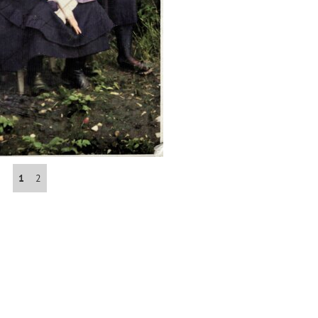
Abrahám(3)
Albena (BG) .(10)
Antol(1)
Aš (CZ)(1)
1
2
Avignon (FR)(2)
map