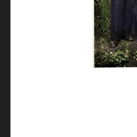
pamiatky
Abaújszántó (HU) (2)
čas
Adidovce(1)
Antivari (AL)(1)
ARGENTÍNA (1)
Atény (GR)(5)
pam