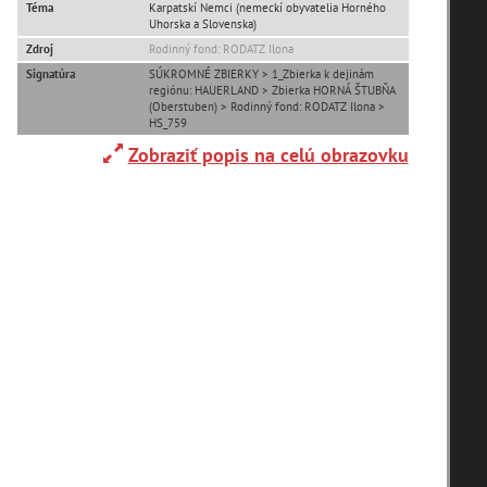
Téma
Karpatskí Nemci (nemeckí obyvatelia Horného
Uhorska a Slovenska)
Adelboden (CH) (1)
Zdroj
Rodinný fond: RODATZ Ilona
Signatúra
SÚKROMNÉ ZBIERKY > 1_Zbierka k dejinám
regiónu: HAUERLAND > Zbierka HORNÁ ŠTUBŇA
Alpy(2)
(Oberstuben) > Rodinný fond: RODATZ Ilona >
HS_759
Zobraziť popis na celú obrazovku
Ardanovce(2)
Aschaffenburg (DE)(4)
zoradiť podľa