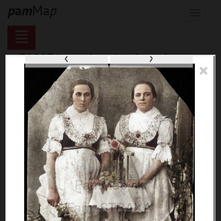
p
a
m
Ma
p
Menu
‹
›
70287 inventárnych jednotiek,
×
116137 digitálnych záberov, 6844
encykl. hesiel
materiály
miesta
témy
udalosti
ľudia
zdroje
pamiatky
čas