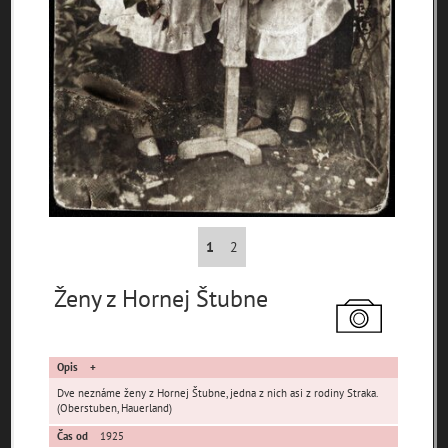
Pamäť mesta Bratislava
Pamäť mesta Košice
Pamäť mesta Banská Bystrica
1
2
Pamäť mesta Turzovka
Ženy z Hornej Štubne
Pamäť obce Lozorno
Opis
Pamäť mesta Stupava
Dve neznáme ženy z Hornej Štubne, jedna z nich asi z rodiny Straka.
(Oberstuben, Hauerland)
Čas od
1925
Iné lokality