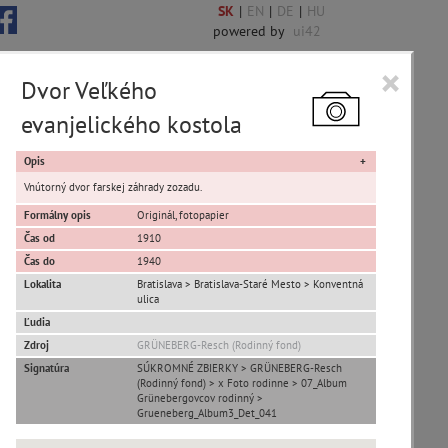
SK
|
EN
|
DE
|
HU
powered by
ui42
×
Dvor Veľkého
evanjelického kostola
 6844 encykl. hesiel
Opis
Vnútorný dvor farskej záhrady zozadu.
Formálny opis
Originál, fotopapier
Čas od
1910
sta Banská Bystrica
Čas do
1940
Lokalita
Bratislava > Bratislava-Staré Mesto > Konventná
ta Stupava
ulica
Ľudia
Zdroj
GRÜNEBERG-Resch (Rodinný fond)
Signatúra
SÚKROMNÉ ZBIERKY > GRÜNEBERG-Resch
(Rodinný fond) > x Foto rodinne > 07_Album
Grünebergovcov rodinný >
Grueneberg_Album3_Det_041
T
U
V
W
X
Y
Z