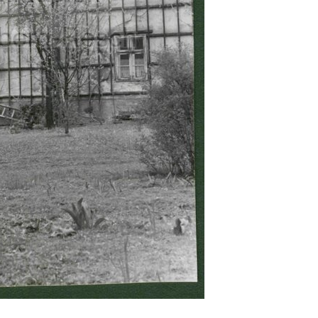
Abrahám(3)
Albena (BG) .(10)
Antol(1)
Aš (CZ)(1)
Avignon (FR)(2)
map