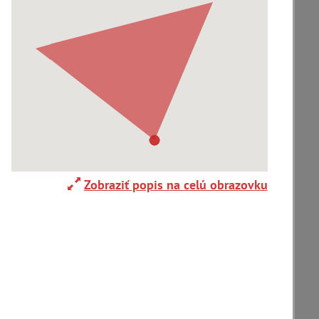
Adelboden (CH) (1)
Alpy(2)
Ardanovce(2)
Aschaffenburg (DE)(4)
Zobraziť popis na celú obrazovku
zoradiť podľa