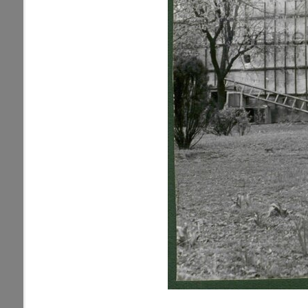
pamiatky
Abaújszántó (HU) (2)
čas
Adidovce(1)
Antivari (AL)(1)
ARGENTÍNA (1)
Atény (GR)(5)
pam