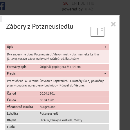
SK
|
EN
|
DE
|
HU
powered by
ui42
×
Zábery z Potzneusiedlu
 6844 encykl. hesiel
Opis
Dva zábery na obec Potzneusiedl. Vľavo most v obci na rieke Leitha
(Litava), vpravo záber na bývalý kaštieľ rod. Batthyány.
Formálny opis
Originál, papier, cca. 9 x 14 cm
sta Banská Bystrica
Prepis
Predtlačené: A Lajtahid. Üdvözlet Lajtafalúról. A Kastély. Ďalej pokračuje
písaný pozdrav adresovaný Ludwigovi Künzel do Viedne.
ta Stupava
Čas od
20.04.1901
Čas do
30.04.1901
Všeobecná lokalita
Burgenland
Lokalita
Potzneusiedl
Objekt
HRADY, zámky a kaštiele, Mosty
T
U
V
W
X
Y
Z
Ľudia