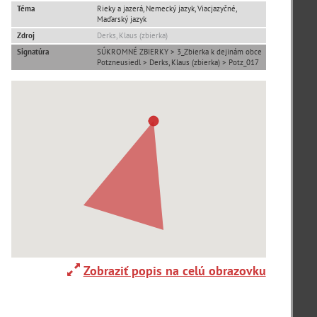
Téma
Rieky a jazerá, Nemecký jazyk, Viacjazyčné,
Maďarský jazyk
Adelboden (CH) (1)
Zdroj
Derks, Klaus (zbierka)
Signatúra
SÚKROMNÉ ZBIERKY > 3_Zbierka k dejinám obce
Potzneusiedl > Derks, Klaus (zbierka) > Potz_017
Alpy(2)
Ardanovce(2)
Aschaffenburg (DE)(4)
zoradiť podľa
Zobraziť popis na celú obrazovku