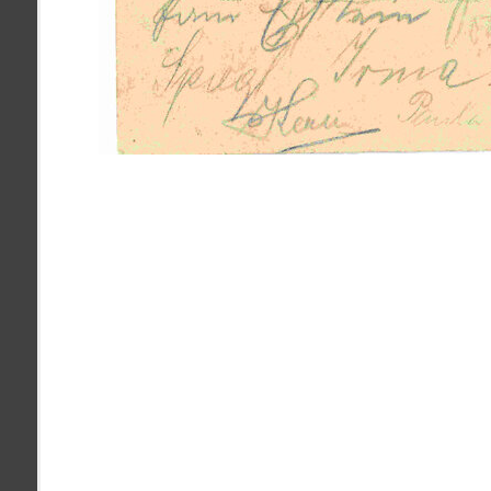
pamiatky
Abaújszántó (HU) (2)
čas
Adidovce(1)
Antivari (AL)(1)
ARGENTÍNA (1)
Atény (GR)(5)
pam