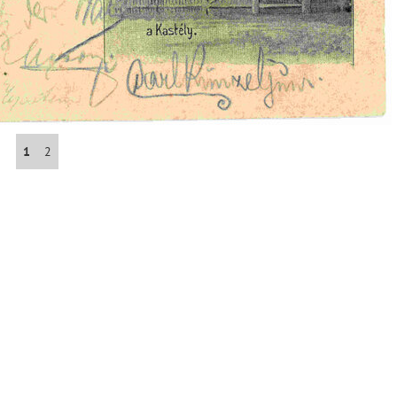
Abrahám(3)
Albena (BG) .(10)
Antol(1)
1
2
Aš (CZ)(1)
Avignon (FR)(2)
map