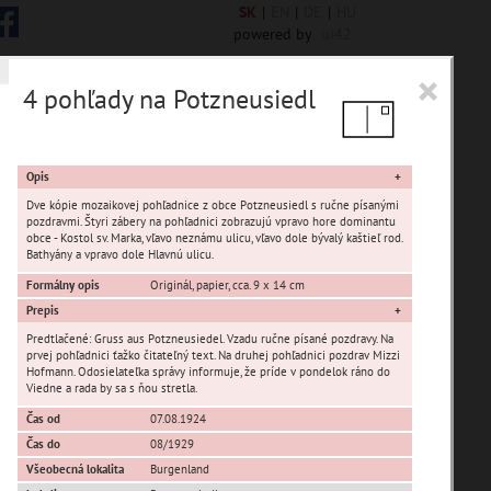
SK
|
EN
|
DE
|
HU
powered by
ui42
×
4 pohľady na Potzneusiedl
 6844 encykl. hesiel
Opis
Dve kópie mozaikovej pohľadnice z obce Potzneusiedl s ručne písanými
pozdravmi. Štyri zábery na pohľadnici zobrazujú vpravo hore dominantu
obce - Kostol sv. Marka, vľavo neznámu ulicu, vľavo dole bývalý kaštieľ rod.
Bathyány a vpravo dole Hlavnú ulicu.
sta Banská Bystrica
Formálny opis
Originál, papier, cca. 9 x 14 cm
Prepis
ta Stupava
Predtlačené: Gruss aus Potzneusiedel. Vzadu ručne písané pozdravy. Na
prvej pohľadnici ťažko čitateľný text. Na druhej pohľadnici pozdrav Mizzi
Hofmann. Odosielateľka správy informuje, že príde v pondelok ráno do
Viedne a rada by sa s ňou stretla.
Čas od
07.08.1924
Čas do
08/1929
Všeobecná lokalita
Burgenland
T
U
V
W
X
Y
Z