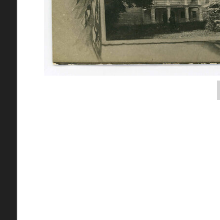
pamiatky
Abaújszántó (HU) (2)
čas
Adidovce(1)
Antivari (AL)(1)
ARGENTÍNA (1)
Atény (GR)(5)
pam