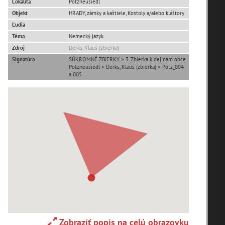
Lokalita
Potzneusiedl
Objekt
HRADY, zámky a kaštiele, Kostoly a/alebo kláštory
Adelboden (CH) (1)
Ľudia
Téma
Nemecký jazyk
Zdroj
Derks, Klaus (zbierka)
Alpy(2)
Signatúra
SÚKROMNÉ ZBIERKY > 3_Zbierka k dejinám obce
Potzneusiedl > Derks, Klaus (zbierka) > Potz_004
a 005
Ardanovce(2)
Aschaffenburg (DE)(4)
zoradiť podľa
Zobraziť popis na celú obrazovku