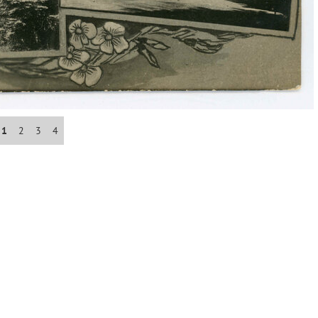
Abrahám(3)
Albena (BG) .(10)
Antol(1)
1
2
3
4
Aš (CZ)(1)
Avignon (FR)(2)
map