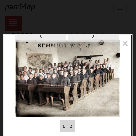
p
a
m
M
a
p
Menu
‹
›
70328 inventárnych jednotiek,
×
116168 digitálnych záberov, 6854
encykl. hesiel
materiály
miesta
témy
udalosti
ľudia
zdroje
pamiatky
1
2
čas