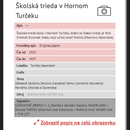
Školská trieda v Hornom
Turčeku
Opis
Školská trieda školy v Hornom Turčeku. Jeden zo žiakov triedy je Willi
Schmidt Rusznak. Vzadu stojí učitel Josef Hrdina. (Oberturz, Hauerland)
Pamäť mesta Bratislava
Formálny opis
Original, papier
Pamäť mesta Košice
Čas od
1932
Čas do
1937
Lokalita
Turček
,
Hauerland
Pamäť mesta Banská Bystrica
Ľudia
Téma
Pamäť mesta Turzovka
Základné školstvo, Detstvo, Karpatskí Nemci (nemeckí obyvatelia
Horného Uhorska a Slovenska)
Pamäť obce Lozorno
Zdroj
Rodinný fond: NOSKO Ulla
Signatúra
SÚKROMNÉ ZBIERKY > 1_Zbierka k dejinám regiónu: HAUERLAND >
Pamäť mesta Stupava
Zbierka TURČEK (Oberturz und Unterturz) > Rodinný fond: NOSKO Ulla
> TUR_027
Zobraziť popis na celú obrazovku
Iné lokality