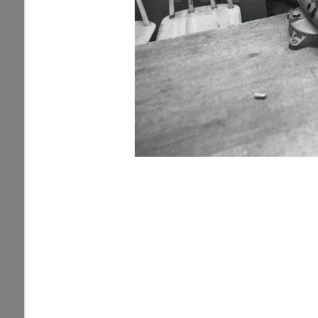
pamiatky
Abaújszántó (HU) (2)
čas
Adidovce(1)
Antivari (AL)(1)
ARGENTÍNA (1)
Atény (GR)(5)
pam