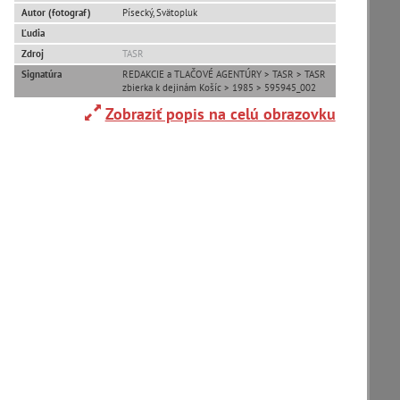
Autor (fotograf)
Písecký, Svätopluk
Ľudia
Adelboden (CH) (1)
Zdroj
TASR
Signatúra
REDAKCIE a TLAČOVÉ AGENTÚRY > TASR > TASR
Alpy(2)
zbierka k dejinám Košíc > 1985 > 595945_002
Zobraziť popis na celú obrazovku
Ardanovce(2)
Aschaffenburg (DE)(4)
zoradiť podľa