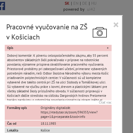
SK
|
EN
|
DE
|
HU
powered by
ui42
×
Pracovné vyučovanie na ZŠ
v Košiciach
 6844 encykl. hesiel
Opis
Dobový komentár: K plneniu celospoločenského záujmu, aby 55 percent
absolventov základných škôl pokračovalo v príprave na robotnícke
povolania, významne prispieva skvalitňovanie pracovného vyučovania.
Priestorové problémy pri zabezpečovaní učební, primerane vybavených
potrebným náradím, rieši Odbor školstva Národného výboru mesta Košíc
sta Banská Bystrica
zriaďovaním polytechnických centier. V súčasnosti sú už kompletne
vybavené dve takéto centrá pri ZŠ na ulici Slobody a Tomášikovej ulici.
Sú vybavené na výučbu práce s kovmi, drevom a plastickými látkami pre
ta Stupava
všetky základné školy príslušného obvodu. V súčasnosti pripravujú v
Košiciach ďalšie stredisko na sídlisku Dargovských hrdinov. Prelomenie
bariéry nezáujmu o robotnícke povolania signalizuje okrem iného aj
Čítať viac
skutočnosť, že v minulom roku sa v Košiciach na študijné odbory SOU
Formálny opis
Originálny digitalizát:
hlásilo o jednu tretinu žiakov viac ako mohli prijať. Snímka z
https://vtedy.tasr.sk/zoom/596353/view?
polytechnického centra pri ZŠ na ulici Slobody. Centrum umožňuje
page=1&p=separate&tool=info
pracovné vyučovanie 60 hodín týždenne pre všetkých 9 ZŠ obvodu
Košice II. Žiaci 5.ročníka zo ZŠ na Steinerovej ulici č.28. Gabika Adzimová
Čas od
18.11.1985
/vľavo/ a Radko Bedlovič, žiaci 5.ročníka, merajú materiál na výrobu
T
U
V
W
X
Y
Z
Lokalita
Košice
závesných hákov pre košickú Prefu Foto: Svätopluk Písecký - ČSTK