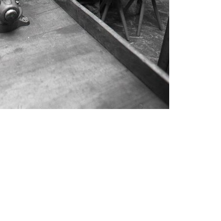
Abrahám(3)
Albena (BG) .(10)
Antol(1)
Aš (CZ)(1)
Avignon (FR)(2)
map