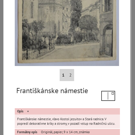
Pamäť mesta Bratislava
Pamäť mesta Košice
Pamäť mesta Banská Bystrica
1
2
Pamäť mesta Turzovka
Františkánske námestie
Pamäť obce Lozorno
Pamäť mesta Stupava
Opis
Františkánske námestie, vľavo Kostol jezuitov a Stará radnica. V
popredí dekoratívne kríky a stromy, v pozadí vstup na Radničnú ulicu.
Formálny opis
Originál, papier, 9 x 14 cm, známka
Iné lokality