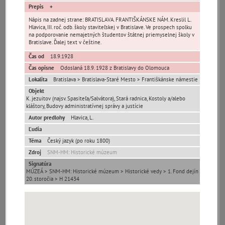
Prepis
Nápis na zadnej strane: BRATISLAVA. FRANTIŠKÁNSKE NÁM. Kreslil L.
0-
Hlavica, III. roč. odb. školy staviteľskej v Bratislave. Ve prospech spolku
9
A
B
C
D
E
F
G
H
na podporovanie nemajetných študentov štátnej priemyselnej školy v
Bratislave. Ďalej text v češtine.
I
J
K
L
M
N
O
P
R
Čas od
18.9.1928
Čas opisne
Odoslaná 18.9. 1928 z Bratislavy do Olomouca
S
T
U
V
W
X
Y
Z
Lokalita
Bratislava > Bratislava-Staré Mesto > Františkánske námestie
Objekt
K. jezuitov (najsv. Spasiteľa/Salvátora), Stará radnica, Kostoly a/alebo
kláštory, Budovy administratívnej správy a justície
Abaújszántó (HU)
Adelboden (CH)
Autor predlohy
Hlavica, L.
Abrahám(3)
(2)
(1)
Ľudia
Téma
Český jazyk (po roku 1800)
Adidovce(1)
Albena (BG) .(10)
Alpy(2)
Zdroj
SNM-HM: Historické múzeum
Signatúra
MÚZEÁ > SNM-HM: Historické múzeum > Historické vedy > 1. Fond dejín
Antivari (AL)(1)
Antol(1)
Ardanovce(2)
20. storočia > H 21434
Aschaffenburg
ARGENTÍNA (1)
Aš (CZ)(1)
(DE)(4)