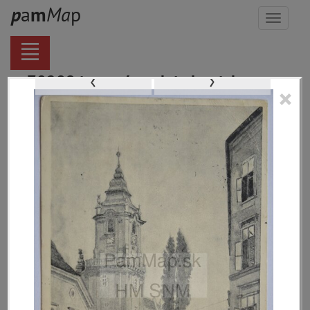
p
a
m
M
a
p
Menu
‹
›
70289 inventárnych jednotiek,
×
116129 digitálnych záberov, 6854
encykl. hesiel
materiály
miesta
témy
udalosti
ľudia
zdroje
pamiatky
čas