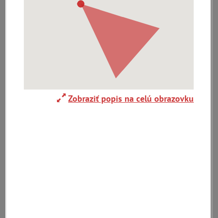
Atény (GR)(5)
Avignon (FR)(2)
pam
map
Zobraziť popis na celú obrazovku
zoradiť podľa