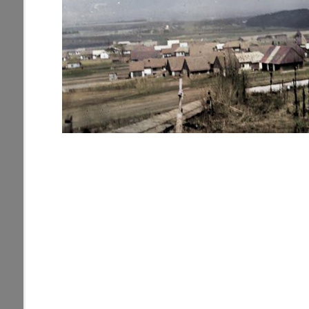
pamiatky
Abaújszántó (HU) (2)
čas
Adidovce(1)
Antivari (AL)(1)
ARGENTÍNA (1)
Atény (GR)(5)
pam