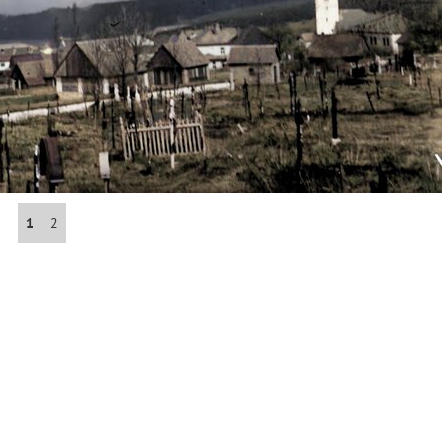
Abrahám(3)
Albena (BG) .(10)
Antol(1)
Aš (CZ)(1)
1
2
Avignon (FR)(2)
map