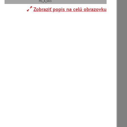
HS_A_003
Zobraziť popis na celú obrazovku
Adelboden (CH) (1)
Alpy(2)
Ardanovce(2)
Aschaffenburg (DE)(4)
zoradiť podľa