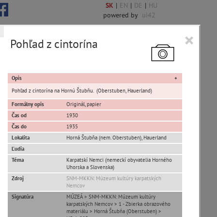
SK
|
EN
|
DE
|
HU
powered by
ui42
×
Pohľad z cintorína
 6850 encykl. hesiel
Opis
Pohľad z cintorína na Hornú Štubňu. (Oberstuben, Hauerland)
Formálny opis
Originál, papier
Čas od
1930
sta Banská Bystrica
Čas do
1935
Lokalita
Horná Štubňa (nem. Oberstuben)
,
Hauerland
ta Stupava
Ľudia
Téma
Karpatskí Nemci (nemeckí obyvatelia Horného
Uhorska a Slovenska)
Zdroj
SNM-MKKN: Múzeum kultúry karpatských
Nemcov
Signatúra
MÚZEÁ > SNM-MKKN: Múzeum kultúry
karpatských Nemcov > 1 - Zbierka obrazového
T
U
V
W
X
Y
Z
materiálu > Horná Štubňa (Oberstuben) >