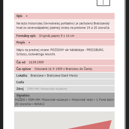
Opis
Na tejto historickej čiernobielej pohľadnici je zachytený Bratislavský
hrad zo severozápadnej (zadnej) strany na prelome 19. a 20. storočia.
Formálny opis
Originál, papier, 9 x 14 cm
Pamäť mesta Bratislava
Prepis
Nápis na prednej strane: POZSONY vár hátlátképe. - PRESSBURG.
Pamäť mesta Košice
Schloss, rückwärtige Ansicht.
Čas od
16.09.1909
Pamäť mesta Banská Bystrica
Čas opisne
Odoslaná 16. 9. 1909 z Bratislavy do Častej.
Lokalita
Bratislava > Bratislava-Staré Mesto
Pamäť mesta Turzovka
Ľudia
Zdroj
SNM-HM: Historické múzeum
Pamäť obce Lozorno
Signatúra
MÚZEÁ > SNM-HM: Historické múzeum > Historické vedy > 1. Fond dejín
20. storočia > H43412
Pamäť mesta Stupava
Iné lokality