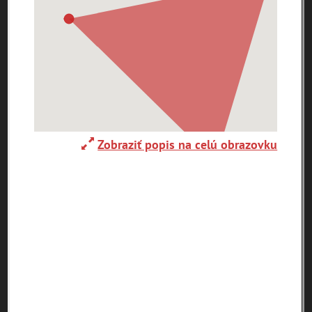
0-
9
A
B
C
D
E
F
G
H
I
J
K
L
M
N
O
P
R
S
T
U
V
W
X
Y
Z
Zobraziť popis na celú obrazovku
Abaújszántó (HU)
Adelboden (CH)
Abrahám(3)
(2)
(1)
Adidovce(1)
Albena (BG) .(10)
Alpy(2)
Antivari (AL)(1)
Antol(1)
Ardanovce(2)
Aschaffenburg
ARGENTÍNA (1)
Aš (CZ)(1)
(DE)(4)