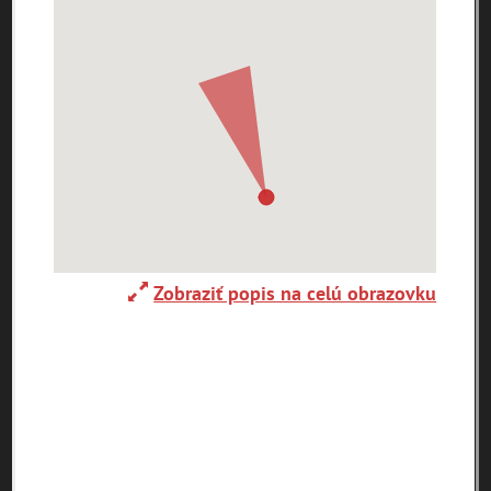
0-
9
A
B
C
D
E
F
G
H
I
J
K
L
M
N
O
P
R
S
T
U
V
W
X
Y
Z
Abaújszántó (HU)
Adelboden (CH)
Abrahám(3)
(2)
(1)
Zobraziť popis na celú obrazovku
Adidovce(1)
Albena (BG) .(10)
Alpy(2)
Antivari (AL)(1)
Antol(1)
Ardanovce(2)
Aschaffenburg
ARGENTÍNA (1)
Aš (CZ)(1)
(DE)(4)