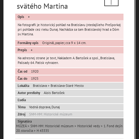
svätého Martina
Opis
Na fotografii je historický pohľad na Bratislavu (vtedajšieho Prešporka)
pri pohľade cez rieku Dunaj. Nachádza sa tam Bratislavský hrad a Dóm
sv. Martina.
Pamäť mesta Bratislava
Formálny opis
Originál, papier, cca 9 x 14 cm.
Prepis
Pamäť mesta Košice
Na adresnej strane je text, Nakladem A. Bartošek a spol., Bratislava,
Palisady 64. Patisk vyhrazen.
Pamäť mesta Banská Bystrica
Čas od
1920
Čas do
1925
Pamäť mesta Turzovka
Lokalita
Bratislava > Bratislava-Staré Mesto
Autor predlohy
Alois Bartošek
Pamäť obce Lozorno
Ľudia
Téma
Vodná doprava, Dunaj
Pamäť mesta Stupava
Zdroj
SNM-HM: Historické múzeum
Signatúra
MÚZEÁ > SNM-HM: Historické múzeum > Historické vedy > 1. Fond dejín
20. storočia > H 43335
Iné lokality