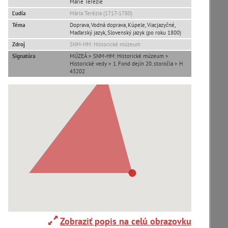
Márie Terézie
Ľudia
Mária Terézia (1717-1780)
Adelboden (CH) (1)
Téma
Doprava, Vodná doprava, Kúpele, Viacjazyčné,
Maďarský jazyk, Slovenský jazyk (po roku 1800)
Zdroj
SNM-HM: Historické múzeum
Alpy(2)
Signatúra
MÚZEÁ > SNM-HM: Historické múzeum >
Historické vedy > 1. Fond dejín 20. storočia > H
43202
Ardanovce(2)
Aschaffenburg (DE)(4)
zoradiť podľa
Zobraziť popis na celú obrazovku