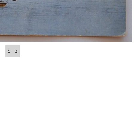
Abrahám(3)
Albena (BG) .(10)
Antol(1)
1
2
Aš (CZ)(1)
Avignon (FR)(2)
map