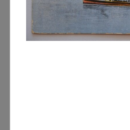
pamiatky
Abaújszántó (HU) (2)
čas
Adidovce(1)
Antivari (AL)(1)
ARGENTÍNA (1)
Atény (GR)(5)
pam