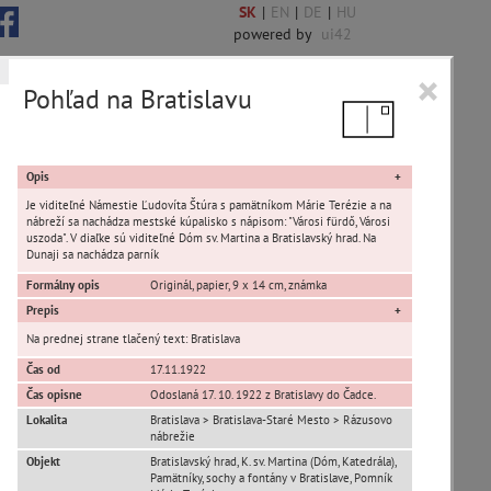
SK
|
EN
|
DE
|
HU
powered by
ui42
×
Pohľad na Bratislavu
 6850 encykl. hesiel
Opis
Je viditeľné Námestie Ľudovíta Štúra s pamätníkom Márie Terézie a na
nábreží sa nachádza mestské kúpalisko s nápisom: "Városi fürdő, Városi
uszoda". V diaľke sú viditeľné Dóm sv. Martina a Bratislavský hrad. Na
Dunaji sa nachádza parník
sta Banská Bystrica
Formálny opis
Originál, papier, 9 x 14 cm, známka
Prepis
ta Stupava
Na prednej strane tlačený text: Bratislava
Čas od
17.11.1922
Čas opisne
Odoslaná 17. 10. 1922 z Bratislavy do Čadce.
Lokalita
Bratislava > Bratislava-Staré Mesto > Rázusovo
nábrežie
Objekt
Bratislavský hrad, K. sv. Martina (Dóm, Katedrála),
T
U
V
W
X
Y
Z
Pamätníky, sochy a fontány v Bratislave, Pomník