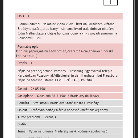
Opis
S dlhou adresou. Na maľbe vidno vilovú štvrť na Palisádach, vrátane
Erdödyho paláca, pred ktorým sú namaľovaní traja dobovo oblečení
ľudia. Maľba ukazuje ďalšie honosné domy a vily v pozadí smerom na
Galandovu ulicu.
Pamäť mesta Bratislava
Formálny opis
Originál, papier, maľba, šedý odtieň, cca. 9 x 14 cm, známka (uhorská
Pamäť mesta Košice
koruna a turul)
Prepis
Pamäť mesta Banská Bystrica
Nápis na prednej strane: Pozsony - Pressburg. Egy nyaraló telep a
Karpatokban Pozsonynál. Villeviertel in den Karphaten bei Pressburg.
Nápis na adresnej strane: LEVELEZŐ-LAP.; - Použitá.
Pamäť mesta Turzovka
Čas od
26.05.1901
Čas opisne
Odoslaná 26. 5. 1901 z Bratislavy do Trnavy.
Pamäť obce Lozorno
Lokalita
Bratislava > Bratislava-Staré Mesto > Palisády
Objekt
Erdődyho palác, Paláce a honosné (meštianske) domy
Pamäť mesta Stupava
Autor predlohy
Bernas, A.
Ľudia
Téma
Výtvarné umenie, Maďarský jazyk, Rodina a spoločnosť
Iné lokality