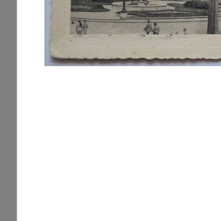
pamiatky
Abaújszántó (HU) (2)
čas
Adidovce(1)
Antivari (AL)(1)
ARGENTÍNA (1)
Atény (GR)(5)
pam