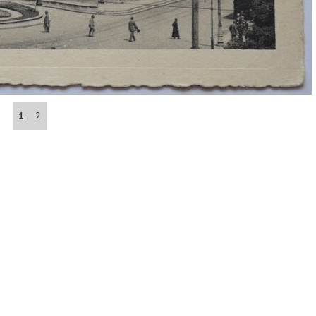
Abrahám(3)
Albena (BG) .(10)
Antol(1)
1
2
Aš (CZ)(1)
Avignon (FR)(2)
map