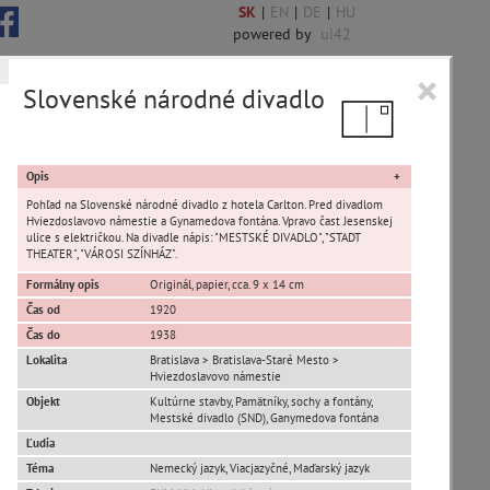
SK
|
EN
|
DE
|
HU
powered by
ui42
×
Slovenské národné divadlo
 6848 encykl. hesiel
Opis
Pohľad na Slovenské národné divadlo z hotela Carlton. Pred divadlom
Hviezdoslavovo námestie a Gynamedova fontána. Vpravo čast Jesenskej
ulice s električkou. Na divadle nápis: "MESTSKÉ DIVADLO", "STADT
THEATER", "VÁROSI SZÍNHÁZ".
sta Banská Bystrica
Formálny opis
Originál, papier, cca. 9 x 14 cm
Čas od
1920
ta Stupava
Čas do
1938
Lokalita
Bratislava > Bratislava-Staré Mesto >
Hviezdoslavovo námestie
Objekt
Kultúrne stavby, Pamätníky, sochy a fontány,
Mestské divadlo (SND), Ganymedova fontána
Ľudia
Téma
Nemecký jazyk, Viacjazyčné, Maďarský jazyk
T
U
V
W
X
Y
Z