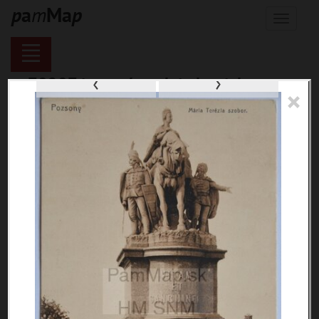
p
a
m
M
a
p
Menu
‹
›
70287 inventárnych jednotiek,
×
116137 digitálnych záberov, 6844
encykl. hesiel
materiály
miesta
témy
udalosti
ľudia
zdroje
pamiatky
čas