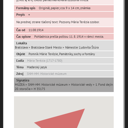
Formálny opis
Originál, papier, cca. 9 x 14 cm, známka
0-
Prepis
9
A
B
C
D
E
F
G
H
Na prednej strane tlačený text: Pozsony. Mária Terézia szobor.
Čas od
11.08.1914
I
J
K
L
M
N
O
P
R
Čas opisne
Pohľadnica prešla poštou 11. 8. 1914 v rámci mesta.
Lokalita
S
T
U
V
W
X
Y
Z
Bratislava > Bratislava-Staré Mesto > Námestie Ľudovíta Štúra
Objekt
Pomník Márie Terézie, Pamätníky, sochy a fontány
Ľudia
Mária Terézia (1717-1780)
Abaújszántó (HU)
Adelboden (CH)
Abrahám(3)
Téma
Maďarský jazyk
(2)
(1)
Zdroj
SNM-HM: Historické múzeum
Signatúra
MÚZEÁ > SNM-HM: Historické múzeum > Historické vedy > 1. Fond dejín
Adidovce(1)
Albena (BG) .(10)
Alpy(2)
20. storočia > H 35175
Antivari (AL)(1)
Antol(1)
Ardanovce(2)
Aschaffenburg
ARGENTÍNA (1)
Aš (CZ)(1)
(DE)(4)