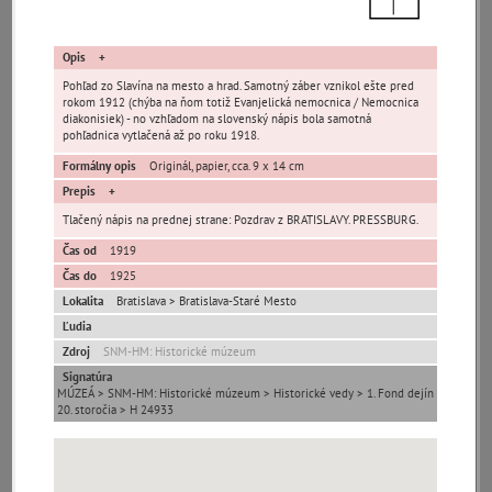
Opis
Pohľad zo Slavína na mesto a hrad. Samotný záber vznikol ešte pred
rokom 1912 (chýba na ňom totiž Evanjelická nemocnica / Nemocnica
diakonisiek) - no vzhľadom na slovenský nápis bola samotná
pohľadnica vytlačená až po roku 1918.
Pamäť mesta Bratislava
Formálny opis
Originál, papier, cca. 9 x 14 cm
Prepis
Pamäť mesta Košice
Tlačený nápis na prednej strane: Pozdrav z BRATISLAVY. PRESSBURG.
Pamäť mesta Banská Bystrica
Čas od
1919
Čas do
1925
Lokalita
Bratislava > Bratislava-Staré Mesto
Pamäť mesta Turzovka
Ľudia
Zdroj
SNM-HM: Historické múzeum
Pamäť obce Lozorno
Signatúra
MÚZEÁ > SNM-HM: Historické múzeum > Historické vedy > 1. Fond dejín
Pamäť mesta Stupava
20. storočia > H 24933
Iné lokality