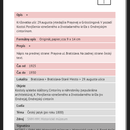
Opis
Križovatka ulíc 29.augusta (vtedajšia Prayova) a Grösslingová. V pozadí
Kostol Povýšenia vznešeného a životadarného kríža s Ondrejským
cintorínom.
Pamäť mesta Bratislava
Formálny opis
Originál, papier, cca. 9 x 14 cm
Prepis
Pamäť mesta Košice
Nápis na prednej strane: Prayova ul. Bratislava. Na zadnej strane český
text.
Pamäť mesta Banská Bystrica
Čas od
1925
Čas do
1930
Lokalita
Bratislava > Bratislava-Staré Mesto > 29. augusta ulica
Pamäť mesta Turzovka
Objekt
Kostoly a/alebo kláštory, Cintoríny a náhrobníky (sepulkrálna
Pamäť obce Lozorno
architektúra), K. Povýšenia vznešeného a životodarného kríža (sv.
Ondreja), Ondrejský cintorín
Ľudia
Pamäť mesta Stupava
Téma
Český jazyk (po roku 1800)
Zdroj
SNM-HM: Historické múzeum
Signatúra
Iné lokality