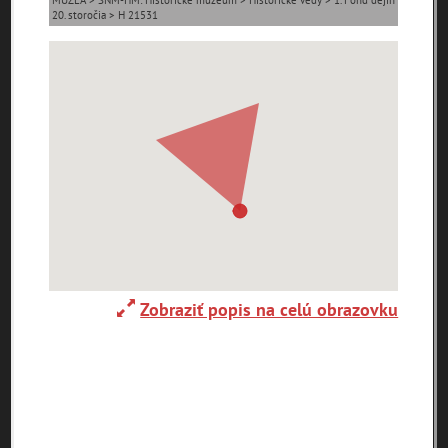
MÚZEÁ > SNM-HM: Historické múzeum > Historické vedy > 1. Fond dejín
20. storočia > H 21531
0-
9
A
B
C
D
E
F
G
H
I
J
K
L
M
N
O
P
R
S
T
U
V
W
X
Y
Z
Abaújszántó (HU)
Adelboden (CH)
Abrahám(3)
(2)
(1)
Adidovce(1)
Albena (BG) .(10)
Alpy(2)
Zobraziť popis na celú obrazovku
Antivari (AL)(1)
Antol(1)
Ardanovce(2)
Aschaffenburg
ARGENTÍNA (1)
Aš (CZ)(1)
(DE)(4)