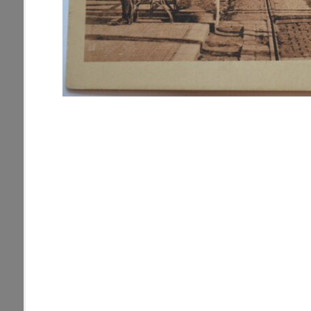
pamiatky
Abaújszántó (HU) (2)
čas
Adidovce(1)
Antivari (AL)(1)
ARGENTÍNA (1)
Atény (GR)(5)
pam