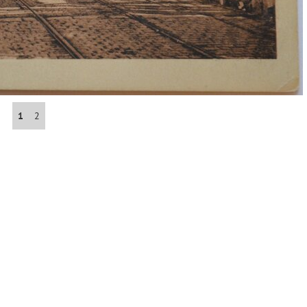
Abrahám(3)
Albena (BG) .(10)
Antol(1)
1
2
Aš (CZ)(1)
Avignon (FR)(2)
map