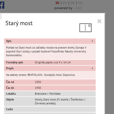
SK
|
EN
|
DE
|
HU
powered by
ui42
×
Starý most
 6844 encykl. hesiel
Opis
Pohľad na Starý most zo začiatku mosta na pravom brehu Dunaja. V
popredí štyri osoby, v pozadí budova Filozofickej fakulty Univerzity
Komenského.
Formálny opis
Originál, papier, cca. 9 x 14 cm
sta Banská Bystrica
Prepis
Na zadnej strane: BRATISLAVA. - Dunajský most. Dopisnica.
ta Stupava
Čas od
1920
Čas do
1930
Lokalita
Bratislava > Petržalka
Objekt
Mosty, Starý most (Fr. Jozefa / Štefánikov /
Červenej armády)
Ľudia
T
U
V
W
X
Y
Z