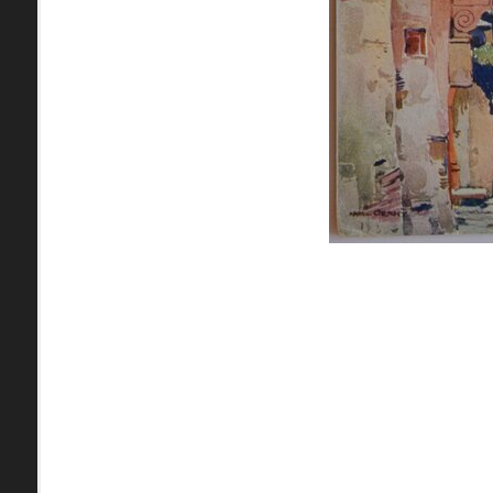
pamiatky
Abaújszántó (HU) (2)
čas
Adidovce(1)
Antivari (AL)(1)
ARGENTÍNA (1)
Atény (GR)(5)
pam