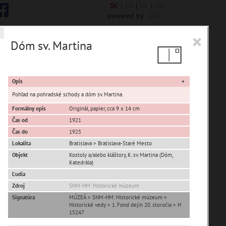
SK
|
EN
|
DE
|
HU
powered by
ui42
×
Dóm sv. Martina
 6844 encykl. hesiel
Opis
Pohľad na pohradské schody a dóm sv. Martina.
Formálny opis
Originál, papier, cca 9 x 14 cm
Čas od
1921
sta Banská Bystrica
Čas do
1925
Lokalita
Bratislava > Bratislava-Staré Mesto
ta Stupava
Objekt
Kostoly a/alebo kláštory, K. sv. Martina (Dóm,
Katedrála)
Ľudia
Zdroj
SNM-HM: Historické múzeum
Signatúra
MÚZEÁ > SNM-HM: Historické múzeum >
Historické vedy > 1. Fond dejín 20. storočia > H
15247
T
U
V
W
X
Y
Z