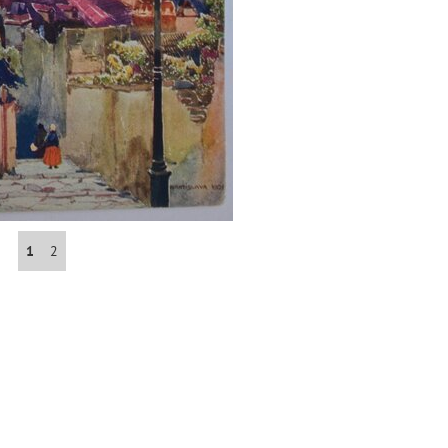
Abrahám(3)
Albena (BG) .(10)
Antol(1)
Aš (CZ)(1)
1
2
Avignon (FR)(2)
map