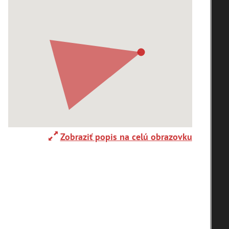
Adelboden (CH) (1)
Alpy(2)
Ardanovce(2)
Aschaffenburg (DE)(4)
Zobraziť popis na celú obrazovku
zoradiť podľa