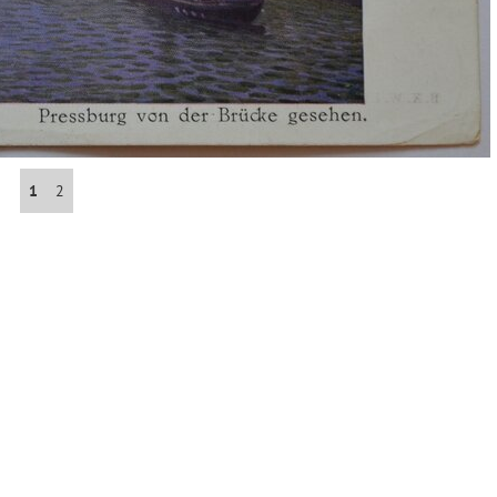
Abrahám(3)
Albena (BG) .(10)
Antol(1)
1
2
Aš (CZ)(1)
Avignon (FR)(2)
map