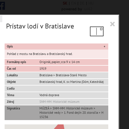
SK
|
EN
|
DE
|
HU
powered by
ui42
×
Prístav lodí v Bratislave
 6844 encykl. hesiel
Opis
Pohľad z mostu na Bratislavu a Bratislavský hrad.
Formálny opis
Originál, papier, cca 9 x 14 cm
Čas od
1919
sta Banská Bystrica
Lokalita
Bratislava > Bratislava-Staré Mesto
Objekt
Bratislavský hrad, K. sv. Martina (Dóm, Katedrála)
ta Stupava
Ľudia
Téma
Vodná doprava
Zdroj
SNM-HM: Historické múzeum
Signatúra
MÚZEÁ > SNM-HM: Historické múzeum >
Historické vedy > 1. Fond dejín 20. storočia > H
15236
T
U
V
W
X
Y
Z