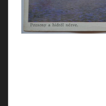
pamiatky
Abaújszántó (HU) (2)
čas
Adidovce(1)
Antivari (AL)(1)
ARGENTÍNA (1)
Atény (GR)(5)
pam