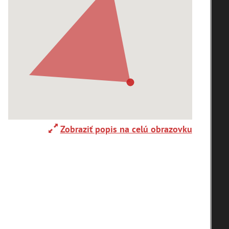
Adelboden (CH) (1)
Alpy(2)
Ardanovce(2)
Aschaffenburg (DE)(4)
Zobraziť popis na celú obrazovku
zoradiť podľa