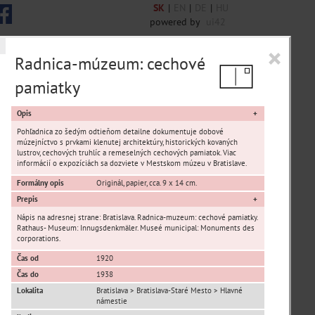
SK
|
EN
|
DE
|
HU
powered by
ui42
×
Radnica-múzeum: cechové
pamiatky
 6844 encykl. hesiel
Opis
Pohľadnica zo šedým odtieňom detailne dokumentuje dobové
múzejníctvo s prvkami klenutej architektúry, historických kovaných
lustrov, cechových truhlíc a remeselných cechových pamiatok. Viac
informácií o expozíciách sa dozviete v Mestskom múzeu v Bratislave.
sta Banská Bystrica
Formálny opis
Originál, papier, cca. 9 x 14 cm.
Prepis
ta Stupava
Nápis na adresnej strane: Bratislava. Radnica-muzeum: cechové pamiatky.
Rathaus- Museum: Innugsdenkmäler. Museé municipal: Monuments des
corporations.
Čas od
1920
Čas do
1938
Lokalita
Bratislava > Bratislava-Staré Mesto > Hlavné
námestie
T
U
V
W
X
Y
Z