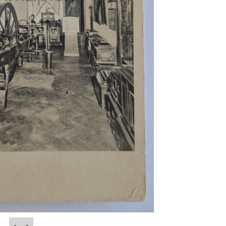
Abrahám(3)
Albena (BG) .(10)
Antol(1)
Aš (CZ)(1)
Avignon (FR)(2)
map