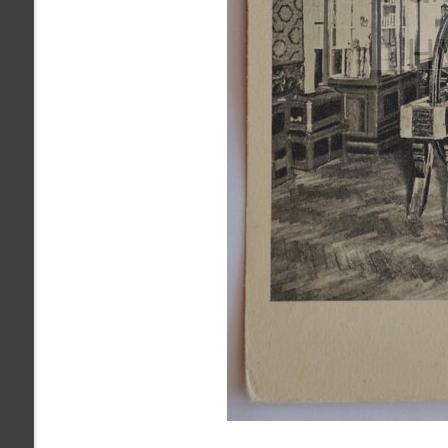
pamiatky
Abaújszántó (HU) (2)
čas
Adidovce(1)
Antivari (AL)(1)
ARGENTÍNA (1)
Atény (GR)(5)
pam