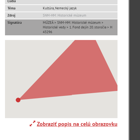
Ľudia
Téma
Kultúra, Nemecký jazyk
Adelboden (CH) (1)
Zdroj
SNM-HM: Historické múzeum
Signatúra
MÚZEÁ > SNM-HM: Historické múzeum >
Historické vedy > 1. Fond dejín 20. storočia > H
Alpy(2)
43296
Ardanovce(2)
Aschaffenburg (DE)(4)
zoradiť podľa
Zobraziť popis na celú obrazovku