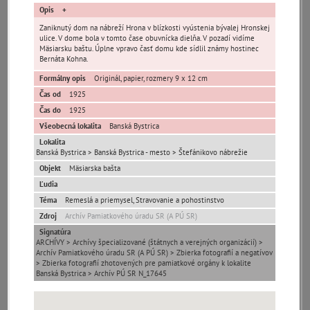
Opis
Zaniknutý dom na nábreží Hrona v blízkosti vyústenia bývalej Hronskej
ulice. V dome bola v tomto čase obuvnícka dielňa. V pozadí vidíme
Mäsiarsku baštu. Úplne vpravo časť domu kde sídlil známy hostinec
Bernáta Kohna.
Formálny opis
Originál, papier, rozmery 9 x 12 cm
Pamäť mesta Bratislava
Čas od
1925
Čas do
1925
Pamäť mesta Košice
Všeobecná lokalita
Banská Bystrica
Lokalita
Banská Bystrica > Banská Bystrica - mesto > Štefánikovo nábrežie
Pamäť mesta Banská Bystrica
Objekt
Mäsiarska bašta
Ľudia
Pamäť mesta Turzovka
Téma
Remeslá a priemysel, Stravovanie a pohostinstvo
Zdroj
Archív Pamiatkového úradu SR (A PÚ SR)
Pamäť obce Lozorno
Signatúra
ARCHÍVY > Archívy špecializované (štátnych a verejných organizácií) >
Archív Pamiatkového úradu SR (A PÚ SR) > Zbierka fotografií a negatívov
Pamäť mesta Stupava
> Zbierka fotografií zhotovených pre pamiatkové orgány k lokalite
Banská Bystrica > Archív PÚ SR N_17645
Iné lokality