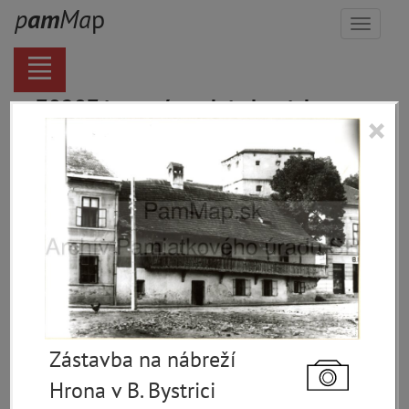
p
a
m
M
a
p
Menu
70287 inventárnych jednotiek,
×
116137 digitálnych záberov, 6844
encykl. hesiel
materiály
miesta
témy
udalosti
ľudia
zdroje
Zástavba na nábreží
pamiatky
Hrona v B. Bystrici
čas