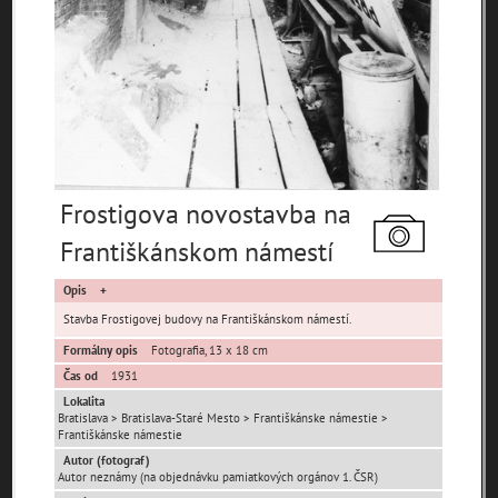
Pamäť mesta Bratislava
Pamäť mesta Košice
Frostigova novostavba na
Františkánskom námestí
Pamäť mesta Banská Bystrica
Opis
Pamäť mesta Turzovka
Stavba Frostigovej budovy na Františkánskom námestí.
Formálny opis
Fotografia, 13 x 18 cm
Pamäť obce Lozorno
Čas od
1931
Lokalita
Pamäť mesta Stupava
Bratislava > Bratislava-Staré Mesto > Františkánske námestie >
Františkánske námestie
Autor (fotograf)
Autor neznámy (na objednávku pamiatkových orgánov 1. ČSR)
Iné lokality