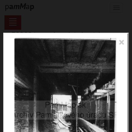
p
a
m
M
a
p
Menu
70289 inventárnych jednotiek,
×
116129 digitálnych záberov, 6854
encykl. hesiel
materiály
miesta
témy
udalosti
ľudia
zdroje
pamiatky
čas