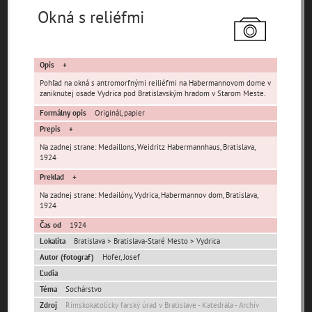
Okná s reliéfmi
Opis
Pohľad na okná s antromorfnými reiliéfmi na Habermannovom dome v
Pamäť mesta Bratislava
zaniknutej osade Vydrica pod Bratislavským hradom v Starom Meste.
Formálny opis
Originál, papier
Pamäť mesta Košice
Prepis
Na zadnej strane: Medaillons, Weidritz Habermannhaus, Bratislava,
1924
Pamäť mesta Banská Bystrica
Preklad
Pamäť mesta Turzovka
Na zadnej strane: Medailóny, Vydrica, Habermannov dom, Bratislava,
1924
Pamäť obce Lozorno
Čas od
1924
Lokalita
Bratislava > Bratislava-Staré Mesto > Vydrica
Pamäť mesta Stupava
Autor (fotograf)
Hofer, Josef
Ľudia
Téma
Sochárstvo
Zdroj
Rímskokatolícky farský úrad v Bratislave - Katedrála - Archív
Iné lokality