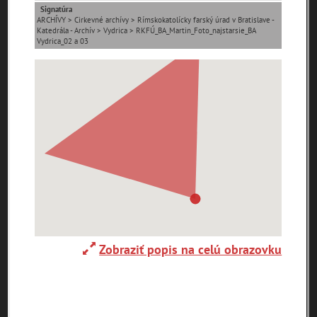
Signatúra
ARCHÍVY > Cirkevné archívy > Rímskokatolícky farský úrad v Bratislave -
0-
Katedrála - Archív > Vydrica > RKFÚ_BA_Martin_Foto_najstarsie_BA
Vydrica_02 a 03
9
A
B
C
D
E
F
G
H
I
J
K
L
M
N
O
P
R
S
T
U
V
W
X
Y
Z
Abaújszántó (HU)
Adelboden (CH)
Abrahám(3)
(2)
(1)
Adidovce(1)
Albena (BG) .(10)
Alpy(2)
Zobraziť popis na celú obrazovku
Antivari (AL)(1)
Antol(1)
Ardanovce(2)
Aschaffenburg
ARGENTÍNA (1)
Aš (CZ)(1)
(DE)(4)