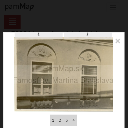
pam
M
a
p
Menu
‹
›
70281 inventárnych jednotiek,
×
116121 digitálnych záberov, 6850
encykl. hesiel
materiály
miesta
témy
udalosti
ľudia
zdroje
pamiatky
1
2
3
4
čas