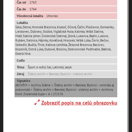
Čas od
1763
Čas do
1764
0-
Všeobecná lokalita
Uhorsko
9
A
B
C
D
E
F
G
H
Lokalita
Sása
,
Detva
,
Hronská Breznica
,
Klokoč
,
Očová
,
Čačín
,
Pliešovce
,
Domaníky
,
Lieskovec
,
Dúbravy
,
Stožok
,
Vigľašská Huta
,
Kalinka
,
Veľká Slatina
,
I
J
K
L
M
N
O
P
R
Malá Slatina (dnes Zvolenská Slatina)
,
Zolná
,
Lukavica
,
Badín
,
Lukovo
,
Rybáre
,
Sielnica
,
Hájniky
,
Kováčová
,
Hronsek
,
Veľká Lúka
,
Čerín
,
Bečov
,
Sebedín
,
Budča
,
Tŕnie
,
Kašova Lehôtka
,
Železná Breznica
,
Bacúrov
,
S
T
U
V
W
X
Y
Z
Kozelník
,
Ostrá Lúka
,
Dubové
,
Breziny
,
Dobronivské Podhradie
,
Babiná
,
Dobrá Niva
Ľudia
Abaújszántó (HU)
Adelboden (CH)
Téma
Šport a voľný čas, Latinský jazyk
Abrahám(3)
(2)
(1)
Zdroj
Štátny archív v Banskej Bystrici - sídelný archív
Signatúra
ARCHÍVY > Archívy štátne > Štátny archív v Banskej Bystrici - centrála aj
Adidovce(1)
Albena (BG) .(10)
Alpy(2)
pracoviská > Štátny archív v Banskej Bystrici - sídelný archív > Archívny
fond: Zvolenská župa > A. I. 27/176
Zobraziť popis na celú obrazovku
Antivari (AL)(1)
Antol(1)
Ardanovce(2)
Aschaffenburg
ARGENTÍNA (1)
Aš (CZ)(1)
(DE)(4)