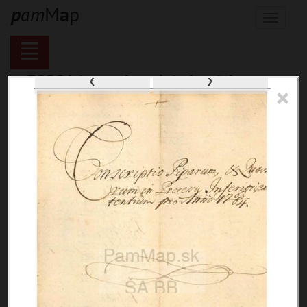
p
a
m
M
a
p
Menu
‹
›
70281 inventárnych jednotiek,
×
116121 digitálnych záberov, 6850
encykl. hesiel
materiály
miesta
témy
udalosti
ľudia
zdroje
pamiatky
čas