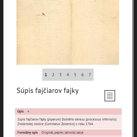
Pamäť mesta Bratislava
Pamäť mesta Košice
Pamäť mesta Banská Bystrica
1
2
3
4
5
6
7
Pamäť mesta Turzovka
Súpis fajčiarov fajky
Pamäť obce Lozorno
Opis
Pamäť mesta Stupava
Súpis fajčiarov fajky (piparum) Dolného okresu (processus inferioris)
Zvolenskej stolice (Comitatus Zoliensis) z roku 1764.
Formálny opis
Originál, papier, latinský jazyk
Iné lokality