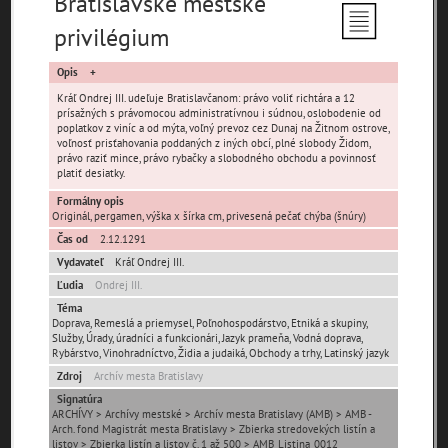
Bratislavské mestské
privilégium
Opis
Kráľ Ondrej III. udeľuje Bratislavčanom: právo voliť richtára a 12
prísažných s právomocou administratívnou i súdnou, oslobodenie od
poplatkov z viníc a od mýta, voľný prevoz cez Dunaj na Žitnom ostrove,
Pamäť mesta Bratislava
voľnosť prisťahovania poddaných z iných obcí, plné slobody Židom,
právo raziť mince, právo rybačky a slobodného obchodu a povinnosť
platiť desiatky.
Pamäť mesta Košice
Formálny opis
Originál, pergamen, výška x šírka cm, privesená pečať chýba (šnúry)
Pamäť mesta Banská Bystrica
Čas od
2.12.1291
Vydavateľ
Kráľ Ondrej III.
Pamäť mesta Turzovka
Ľudia
Ondrej III.
Téma
Pamäť obce Lozorno
Doprava, Remeslá a priemysel, Poľnohospodárstvo, Etniká a skupiny,
Služby, Úrady, úradníci a funkcionári, Jazyk prameňa, Vodná doprava,
Rybárstvo, Vinohradníctvo, Židia a judaiká, Obchody a trhy, Latinský jazyk
Pamäť mesta Stupava
Zdroj
Archív mesta Bratislavy
Signatúra
ARCHÍVY > Archívy mestské > Archív mesta Bratislavy (AMB) > AMB -
Arch. fond Magistrát mesta Bratislavy > Zbierka stredovekých listín a
Iné lokality
listov > Zbierka listín a listov č. 1 až 500 > AMB_Listina_0012