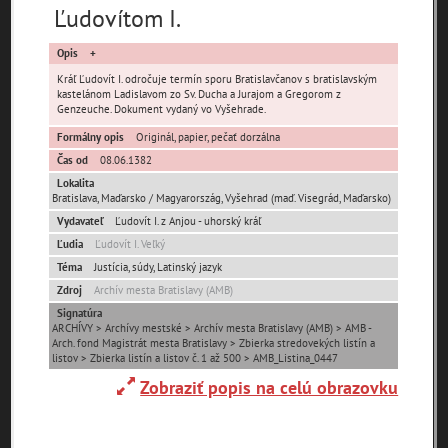
Ľudovítom I.
Opis
Kráľ Ľudovít I. odročuje termín sporu Bratislavčanov s bratislavským
kastelánom Ladislavom zo Sv. Ducha a Jurajom a Gregorom z
Genzeuche. Dokument vydaný vo Vyšehrade.
Pamäť mesta Bratislava
Formálny opis
Originál, papier, pečať dorzálna
Čas od
08.06.1382
Pamäť mesta Košice
Lokalita
Bratislava
,
Maďarsko / Magyarország
,
Vyšehrad (maď. Visegrád, Maďarsko)
Vydavateľ
Ľudovít I. z Anjou - uhorský kráľ
Pamäť mesta Banská Bystrica
Ľudia
Ľudovít I. Veľký
Téma
Justícia, súdy, Latinský jazyk
Pamäť mesta Turzovka
Zdroj
Archív mesta Bratislavy (AMB)
Signatúra
Pamäť obce Lozorno
ARCHÍVY > Archívy mestské > Archív mesta Bratislavy (AMB) > AMB -
Arch. fond Magistrát mesta Bratislavy > Zbierka stredovekých listín a
listov > Zbierka listín a listov č. 1 až 500 > AMB_Listina_0447
Pamäť mesta Stupava
Zobraziť popis na celú obrazovku
Iné lokality