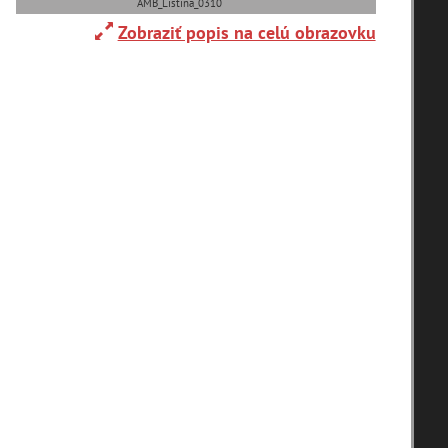
AMB_Listina_0310
Zobraziť popis na celú obrazovku
Adelboden (CH) (1)
Alpy(2)
Ardanovce(2)
Aschaffenburg (DE)(4)
zoradiť podľa