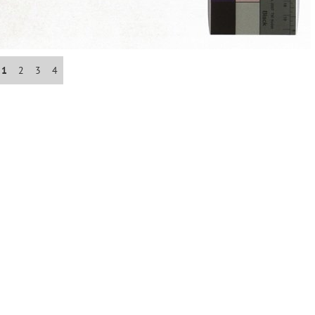
Abrahám(3)
Albena (BG) .(10)
1
2
3
4
Antol(1)
Aš (CZ)(1)
Avignon (FR)(2)
map