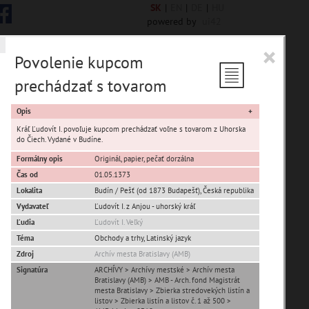
SK
|
EN
|
DE
|
HU
powered by
ui42
×
Povolenie kupcom
prechádzať s tovarom
 6844 encykl. hesiel
Opis
Kráľ Ľudovít I. povoľuje kupcom prechádzať voľne s tovarom z Uhorska
do Čiech. Vydané v Budíne.
Formálny opis
Originál, papier, pečať dorzálna
sta Banská Bystrica
Čas od
01.05.1373
Lokalita
Budín / Pešť (od 1873 Budapešť)
,
Česká republika
ta Stupava
Vydavateľ
Ľudovít I. z Anjou - uhorský kráľ
Ľudia
Ľudovít I. Veľký
Téma
Obchody a trhy, Latinský jazyk
Zdroj
Archív mesta Bratislavy (AMB)
Signatúra
ARCHÍVY > Archívy mestské > Archív mesta
Bratislavy (AMB) > AMB - Arch. fond Magistrát
mesta Bratislavy > Zbierka stredovekých listín a
T
U
V
W
X
Y
Z
listov > Zbierka listín a listov č. 1 až 500 >