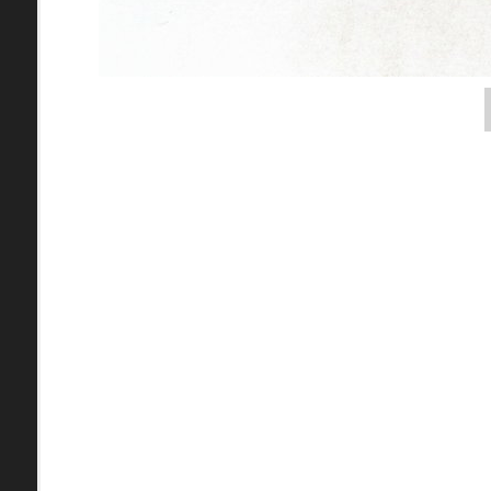
pamiatky
Abaújszántó (HU) (2)
čas
Adidovce(1)
Antivari (AL)(1)
ARGENTÍNA (1)
Atény (GR)(5)
pam