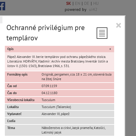
SK
|
EN
|
DE
|
HU
powered by
ui42
×
Ochranné privilégium pre
templárov
 6848 encykl. hesiel
Opis
Pápež Alexander III. berie templárov pod ochranu pápežského stolca.
Literatúra: HORVÁTH, Vladimír: Archív mesta Bratislavy. Inventár listín a
listov II. (1501-1563), Bratislava 1966, s. 531.
Formálny opis
Originál, pergamen, cca. 18 x 21 cm, olovená bula
sta Banská Bystrica
na žltej šnúre
Čas od
07.09.1159
ta Stupava
Čas do
04.12.1180
Všeobecná lokalita
Tusculum
Lokalita
Tusculum (Taliansko)
Vydavateľ
Alexander III, pápež
Ľudia
Téma
Náboženstvo a cirkvi, Jazyk prameňa, Katolíci,
T
U
V
W
X
Y
Z
Latinský jazyk