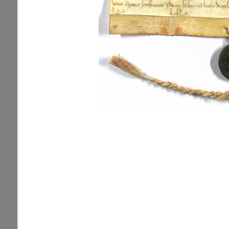
pamiatky
Abaújszántó (HU) (2)
čas
Adidovce(1)
Antivari (AL)(1)
ARGENTÍNA (1)
Atény (GR)(5)
pam