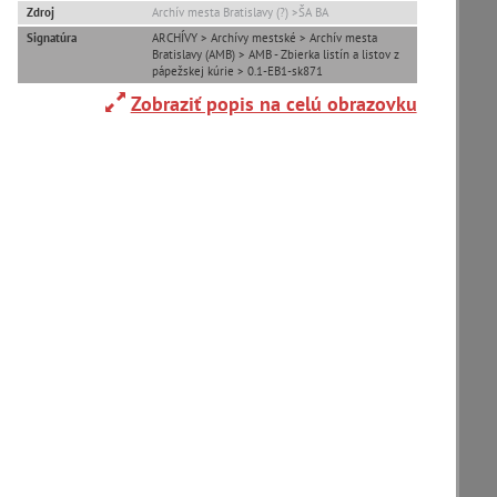
Zdroj
Archív mesta Bratislavy (?) >ŠA BA
Signatúra
ARCHÍVY > Archívy mestské > Archív mesta
Adelboden (CH) (1)
Bratislavy (AMB) > AMB - Zbierka listín a listov z
pápežskej kúrie > 0.1-EB1-sk871
Zobraziť popis na celú obrazovku
Alpy(2)
Ardanovce(2)
Aschaffenburg (DE)(4)
zoradiť podľa