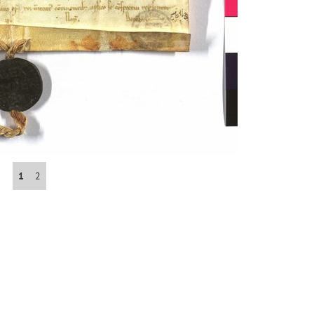
Abrahám(3)
Albena (BG) .(10)
Antol(1)
Aš (CZ)(1)
1
2
Avignon (FR)(2)
map